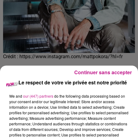
Crédit :
https://www.instagram.com/mattpokora/?hl=fr
Cette chanteuse c’est Aya Nakamura. Lors des MTV Europe
Continuer sans accepter
Music Awards, qui avait lieu dimanche soir elle était
Le respect de votre vie privée est notre priorité
nommée dans la catégorie "meilleur artiste français" aux
côtés entre autre de Vitaa Slimane Soprano ou encore M
We and
our (447) partners
do the following data processing based on
Pokora. Et c’est M Pokora qui a remporté le titre. Peu de
your consent and/or our legitimate interest: Store and/or access
temps après Aya Nakamura a tweeté
"Il a gagné pour quel
information on a device; Use limited data to select advertising; Create
profiles for personalised advertising; Use profiles to select personalised
son ? Rien contre lui mais il n'est même pas dans le top 10".
advertising; Measure advertising performance; Measure content
Elle a ensuite effacé son tweet.
performance; Understand audiences through statistics or combinations
of data from different sources; Develop and improve services; Create
TITRES DIFFUSÉS
Voir plus
profiles to personalise content; Use profiles to select personalised