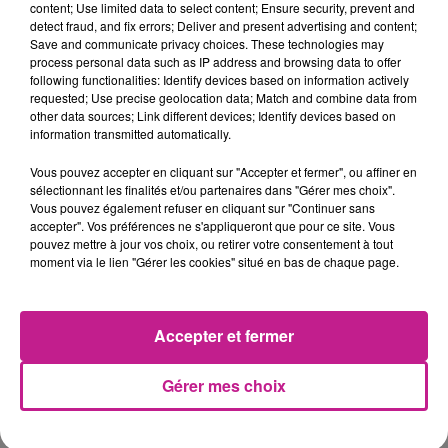
content; Use limited data to select content; Ensure security, prevent and
detect fraud, and fix errors; Deliver and present advertising and content;
Save and communicate privacy choices. These technologies may
0h51
0h51
0h48
0h48
0h46
0h46
process personal data such as IP address and browsing data to offer
following functionalities: Identify devices based on information actively
requested; Use precise geolocation data; Match and combine data from
other data sources; Link different devices; Identify devices based on
information transmitted automatically.
Vous pouvez accepter en cliquant sur "Accepter et fermer", ou affiner en
BOB MARLEY
KEEN'V
ALEX WARREN
sélectionnant les finalités et/ou partenaires dans "Gérer mes choix".
Is This Love
Soleil Dans Ma Tete
Fever Dream
Vous pouvez également refuser en cliquant sur "Continuer sans
accepter". Vos préférences ne s'appliqueront que pour ce site. Vous
pouvez mettre à jour vos choix, ou retirer votre consentement à tout
0h42
0h42
0h40
0h40
0h37
0h37
moment via le lien "Gérer les cookies" situé en bas de chaque page.
Accepter et fermer
ARIANA GRANDE
MENTISSA
RIVIERA
Gérer mes choix
Problem
Fais Gaffe A Toi
She Doesn't Mind
0h33
0h33
0h30
0h30
0h27
0h27