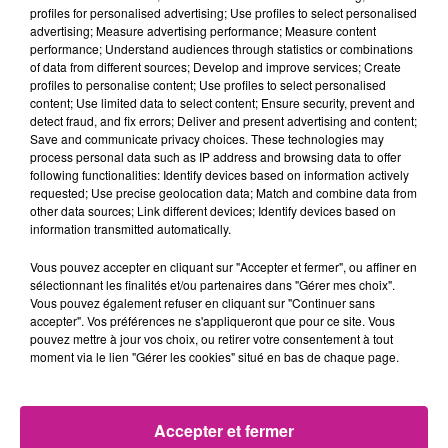
coup de pouce aux restaurateurs du secteur, le site
profiles for personalised advertising; Use profiles to select personalised
advertising; Measure advertising performance; Measure content
ribeauville-riquewhir.fr répertorie tous les restaurants qui
performance; Understand audiences through statistics or combinations
proposent des plats à emporter voir en livraison pour
of data from different sources; Develop and improve services; Create
certains. Rendez vous, sur le site
ribeauville-riquewihr.fr
via
profiles to personalise content; Use profiles to select personalised
content; Use limited data to select content; Ensure security, prevent and
l’onglet Gastronomie.
detect fraud, and fix errors; Deliver and present advertising and content;
TITRES DIFFUSÉS
Save and communicate privacy choices. These technologies may
Voir plus
process personal data such as IP address and browsing data to offer
following functionalities: Identify devices based on information actively
requested; Use precise geolocation data; Match and combine data from
other data sources; Link different devices; Identify devices based on
18h09
18h09
18h06
18h06
18h03
18h03
information transmitted automatically.
Vous pouvez accepter en cliquant sur "Accepter et fermer", ou affiner en
sélectionnant les finalités et/ou partenaires dans "Gérer mes choix".
Vous pouvez également refuser en cliquant sur "Continuer sans
accepter". Vos préférences ne s'appliqueront que pour ce site. Vous
pouvez mettre à jour vos choix, ou retirer votre consentement à tout
SLIMANE
CORNEILLE FEAT. VITAA
ARIANA GRANDE
moment via le lien "Gérer les cookies" situé en bas de chaque page.
Premiere Fois
Ensemble
Hate That I Made You
Love Me
17h56
17h56
17h54
17h54
17h50
17h50
Accepter et fermer