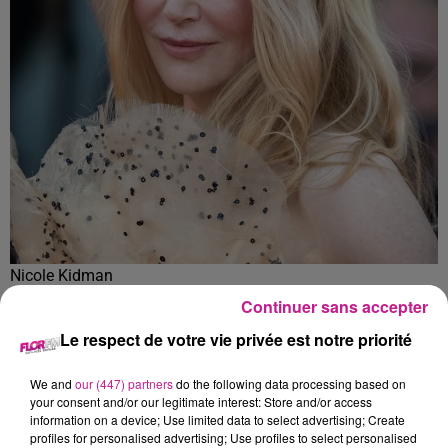
Nicole Kidman
Crédit :
Harald Krichel
Continuer sans accepter
Le respect de votre vie privée est notre priorité
Après 19 ans de mariage, Nicole Kidman et Keith Urban ne
sont officiellement plus mariés. Ils ont finalisé leur divorce à
We and
our (447) partners
do the following data processing based on
l’amiable, en se mettant d’accord sur le partage de leurs
your consent and/or our legitimate interest: Store and/or access
biens et la garde de leurs deux filles.
information on a device; Use limited data to select advertising; Create
profiles for personalised advertising; Use profiles to select personalised