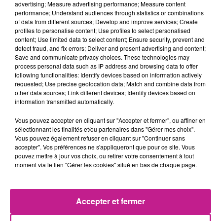
Nicole Kidman a obtenu la garde principale de leur 2 filles.
advertising; Measure advertising performance; Measure content
L’argent ne sera pas non plus un souci entre les anciens
performance; Understand audiences through statistics or combinations
of data from different sources; Develop and improve services; Create
époux. Aucun ne réclame de pension alimentaire et chacun
profiles to personalise content; Use profiles to select personalised
récupère ce qui lui appartient
content; Use limited data to select content; Ensure security, prevent and
detect fraud, and fix errors; Deliver and present advertising and content;
TITRES DIFFUSÉS
Voir plus
Save and communicate privacy choices. These technologies may
process personal data such as IP address and browsing data to offer
following functionalities: Identify devices based on information actively
requested; Use precise geolocation data; Match and combine data from
23h53
23h53
23h50
23h50
23h47
23h47
other data sources; Link different devices; Identify devices based on
information transmitted automatically.
Vous pouvez accepter en cliquant sur "Accepter et fermer", ou affiner en
sélectionnant les finalités et/ou partenaires dans "Gérer mes choix".
Vous pouvez également refuser en cliquant sur "Continuer sans
accepter". Vos préférences ne s'appliqueront que pour ce site. Vous
MUSE
JENNIFER LOPEZ FEAT.
TIBZ
pouvez mettre à jour vos choix, ou retirer votre consentement à tout
Nightshift Superstar
Take Me Away
PITBULL
moment via le lien "Gérer les cookies" situé en bas de chaque page.
On The Floor
23h45
23h45
23h42
23h42
23h38
23h38
Accepter et fermer