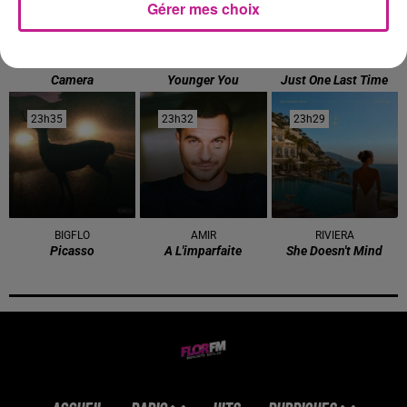
Gérer mes choix
GIMS
MILEY CYRUS
DAVID GUETTA
Camera
Younger You
Just One Last Time
23h35
23h35
23h32
23h32
23h29
23h29
BIGFLO
AMIR
RIVIERA
Picasso
A L'imparfaite
She Doesn't Mind