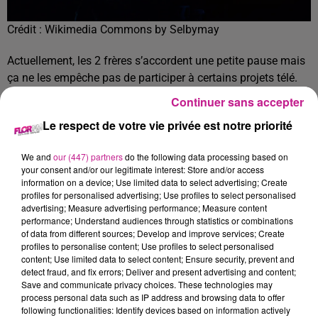
Crédit :
Wikimedia Commons by Selbymay
Actuellement, les 2 frères s’accordent une petite pause mais
ça ne les empêche pas de participer à certains projets télé.
Ça va être le cas en tout cas de Oli puisqu'il est actuellement
Continuer sans accepter
parti pour une destination inconnue pour tourner justement
Le respect de votre vie privée est notre priorité
Rendez vous en Terre Inconnue.
TITRES DIFFUSÉS
Voir plus
We and
our (447) partners
do the following data processing based on
your consent and/or our legitimate interest: Store and/or access
information on a device; Use limited data to select advertising; Create
profiles for personalised advertising; Use profiles to select personalised
advertising; Measure advertising performance; Measure content
7h27
7h27
7h23
7h23
7h20
7h20
performance; Understand audiences through statistics or combinations
of data from different sources; Develop and improve services; Create
profiles to personalise content; Use profiles to select personalised
content; Use limited data to select content; Ensure security, prevent and
detect fraud, and fix errors; Deliver and present advertising and content;
Save and communicate privacy choices. These technologies may
process personal data such as IP address and browsing data to offer
FALL OUT BOY
ANGELE
BEBE REXHA
following functionalities: Identify devices based on information actively
This Ain't A Scene, It's
Dis-Le
New Religion