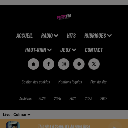
ACCUEIL
RADIO
HITS
RUBRIQUES
HAUT-RHIN
JEUX
CONTACT
Gestion des cookies
Mentions légales
Plan du site
Archives
2026
2025
2024
2023
2022
Live :
Colmar
This Ain't A Scene, It's An Arms Race