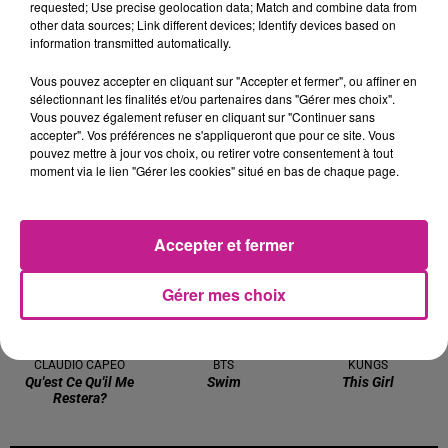
An Arms Race
requested; Use precise geolocation data; Match and combine data from
other data sources; Link different devices; Identify devices based on
information transmitted automatically.
7h14
7h14
7h11
7h11
7h08
7h08
Vous pouvez accepter en cliquant sur "Accepter et fermer", ou affiner en
sélectionnant les finalités et/ou partenaires dans "Gérer mes choix".
Vous pouvez également refuser en cliquant sur "Continuer sans
accepter". Vos préférences ne s'appliqueront que pour ce site. Vous
pouvez mettre à jour vos choix, ou retirer votre consentement à tout
moment via le lien "Gérer les cookies" situé en bas de chaque page.
TAYC
MYLES SMITH
OFENBACH
D O D O
Drive Safe
Four To The Floor
7h05
7h05
7h02
7h02
6h57
6h57
Accepter et fermer
Gérer mes choix
CLAUDIO CAPEO
BTS
KUNGS
Qu'est Ce Qu'il Me
Swim
This Girl
Restera?