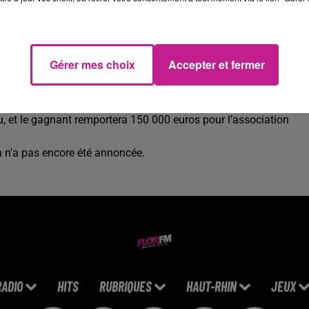
sé le casting de la prochaine et 5ᵉ saison de "LOL : Qui rit, sort 
dien Artus, qui affrontera d'autres humoristes comme Jérôme Niel
Gérer mes choix
Accepter et fermer
 Robin et Marine Rollman. Deux actrices seront également de la
saison, un sportif fera son entrée : le combattant de MMA Cédric
, et le gagnant remportera 150 000 euros pour l’association
n n'a pas encore été annoncée.
RADIO
HITS
RUBRIQUES
HAUT-RHIN
JEUX