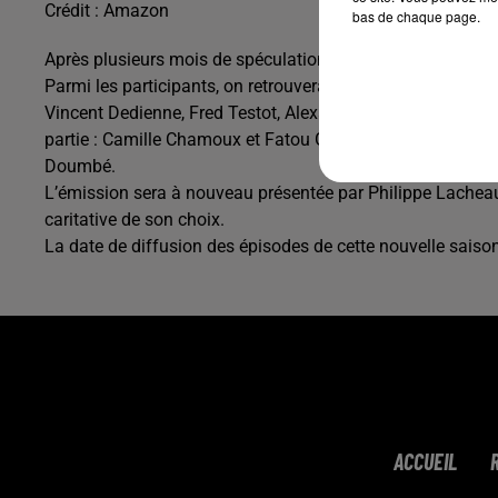
Crédit :
Amazon
bas de chaque page.
Après plusieurs mois de spéculations, Prime Video a officiali
Parmi les participants, on retrouvera l’humoriste et comé
Vincent Dedienne, Fred Testot, Alexandre Kominek, Muriel
partie : Camille Chamoux et Fatou Guinea. Surprise cette 
Doumbé.
L’émission sera à nouveau présentée par Philippe Lacheau
caritative de son choix.
La date de diffusion des épisodes de cette nouvelle saiso
ACCUEIL