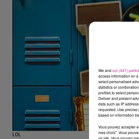
We and
our (447) partn
access information on a 
select personalised ad
statistics or combinatio
profiles to select person
Deliver and present adv
data such as IP address 
requested; Use precise g
based on information tra
Vous pouvez accepter en 
mes choix". Vous pouvez
LOL
ce site. Vous pouvez met