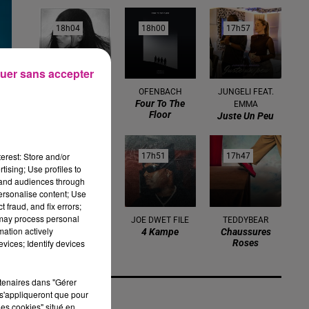
18h04
18h04
18h00
18h00
17h57
17h57
uer sans accepter
AMBRE
OFENBACH
JUNGELI FEAT.
J'me Demande
Four To The
EMMA
Floor
Juste Un Peu
erest: Store and/or
17h54
17h54
17h51
17h51
17h47
17h47
tising; Use profiles to
tand audiences through
personalise content; Use
 fraud, and fix errors;
 may process personal
OLIVIA RODRIGO
JOE DWET FILE
TEDDYBEAR
mation actively
Good 4 U
4 Kampe
Chaussures
vices; Identify devices
Roses
rtenaires dans "Gérer
s'appliqueront que pour
les cookies" situé en