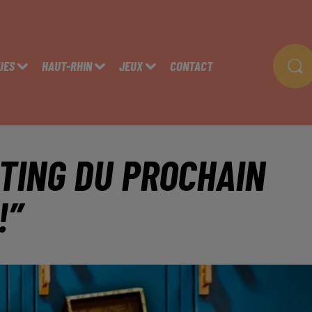
UES
HAUT-RHIN
JEUX
CONTACT
TING DU PROCHAIN
!”