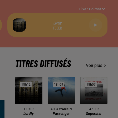
Live :
Colmar
Lordly
FEDER
TITRES DIFFUSÉS
Voir plus
18h12
18h12
18h09
18h09
18h07
18h07
FEDER
ALEX WARREN
47TER
Lordly
Passenger
Superstar