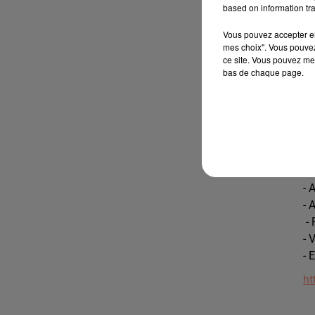
based on information tra
Ma
Vous pouvez accepter en 
- 
mes choix". Vous pouvez
- 
ce site. Vous pouvez met
bas de chaque page.
Am
- 
Vo
- 
- 
- 
- 
- 
- 
- 
- 
ht