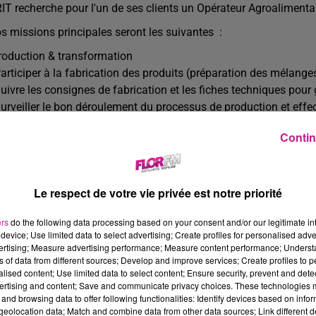
IT recherche pour l'un de ses clients un Opérateur Agroalimenta
s missions principales seront les suivantes :
oduction & transformation
Participer à la fabrication des produits (préparation des mélange
Suivre les consignes de fabrication et les fiches techniques pour 
Surveiller le bon déroulement du processus de production et effe
ntrôle qualité
Contin
Réaliser des contrôles visuels sur les produits tout au long de la 
Garantir la conformité aux standards de qualité et d'exigence de 
nditionnement & approvisionnement
Le respect de votre vie privée est notre priorité
Approvisionner les lignes de production en matières premières e
ers
Participer au conditionnement, à l'étiquetage et à la mise en palet
do the following data processing based on your consent and/or our legitimate int
device; Use limited data to select advertising; Create profiles for personalised adver
Maintenir l'ordre et la propreté de la zone de travail.
vertising; Measure advertising performance; Measure content performance; Unders
ns of data from different sources; Develop and improve services; Create profiles to 
giène & sécurité alimentaire
alised content; Use limited data to select content; Ensure security, prevent and detect
Appliquer rigoureusement les procédures d'hygiène (HACCP) et les
ertising and content; Save and communicate privacy choices. These technologies
roalimentaire.
and browsing data to offer following functionalities: Identify devices based on infor
eolocation data; Match and combine data from other data sources; Link different de
Assurer le nettoyage et la désinfection régulière du matériel et de