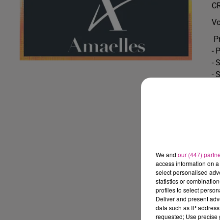
CR
Vo
Pr
- 
- 
- 
Co
- 
- 
Co
- 
We and
our (447) partn
- 
access information on a 
- 
select personalised ad
statistics or combinatio
Hy
profiles to select person
- 
Deliver and present adv
ag
data such as IP address 
requested; Use precise g
- 