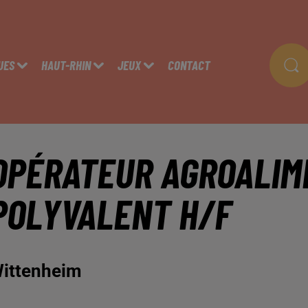
UES
HAUT-RHIN
JEUX
CONTACT
OPÉRATEUR AGROALIM
POLYVALENT H/F
ittenheim