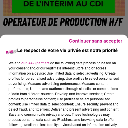
OPERATEUR DE PRODUCTION H/F
Continuer sans accepter
Mulhouse
Le respect de votre vie privée est notre priorité
Nous recrutons pour l'un de nos clients, un opérateur de
We and
our (447) partners
do the following data processing based on
production H/F.
your consent and/or our legitimate interest: Store and/or access
information on a device; Use limited data to select advertising; Create
profiles for personalised advertising; Use profiles to select personalised
advertising; Measure advertising performance; Measure content
Vos principales missions :
performance; Understand audiences through statistics or combinations
of data from different sources; Develop and improve services; Create
Emballage et conditionnement des produits suivant les
profiles to personalise content; Use profiles to select personalised
consignes d'envoi données par le responsable
content; Use limited data to select content; Ensure security, prevent and
detect fraud, and fix errors; Deliver and present advertising and content;
Accomplir les tâches simples de réglages
Save and communicate privacy choices. These technologies may
process personal data such as IP address and browsing data to offer
Respecter les consignes de contrôle des produits
following functionalities: Identify devices based on information actively