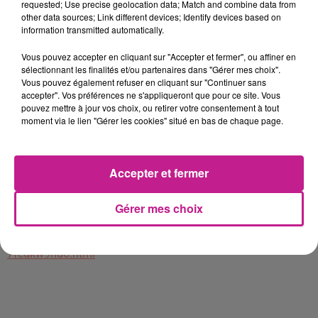
requested; Use precise geolocation data; Match and combine data from
Vérifier la qualité des produits
other data sources; Link different devices; Identify devices based on
information transmitted automatically.
Vous pouvez accepter en cliquant sur "Accepter et fermer", ou affiner en
Poste à pourvoir en horaires d'équipe du lundi au vendredi.
sélectionnant les finalités et/ou partenaires dans "Gérer mes choix".
Vous pouvez également refuser en cliquant sur "Continuer sans
Rémunération : taux horaire 11.52€/H brut + prime d'équipe
accepter". Vos préférences ne s'appliqueront que pour ce site. Vous
250€ brut par mois complet + indemnité de repas.
pouvez mettre à jour vos choix, ou retirer votre consentement à tout
moment via le lien "Gérer les cookies" situé en bas de chaque page.
PROFIL RECHERCHÉ
Vous bénéficiez impérativement d'une première expérience
en milieu industriel en production et/ou contrôle qualité.
Accepter et fermer
Vous aimez travailler en équipe, vous êtes consciencieux et
Gérer mes choix
ordonné.
https://www.sofitex.fr/FR/offres-emploi-interim-cdi/detail-
7fedkw9hdo.html