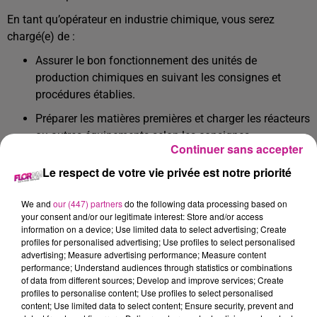
En tant qu’opérateur en industrie chimique, vous serez
chargé(e) de :
Assurer le bon fonctionnement des unités de
production chimiques en suivant les consignes et
procédures établies.
Préparer les matières premières et charger les réacteurs
ou autres équipements selon les consignes.
Continuer sans accepter
Surveiller les paramètres de production (température,
Le respect de votre vie privée est notre priorité
pression, débit) et ajuster si nécessaire.
Effectuer des rondes régulières pour vérifier l’état des
We and
our (447) partners
do the following data processing based on
your consent and/or our legitimate interest: Store and/or access
installations et détecter les anomalies.
information on a device; Use limited data to select advertising; Create
Réaliser des prélèvements d’échantillons pour
profiles for personalised advertising; Use profiles to select personalised
advertising; Measure advertising performance; Measure content
analyses.
performance; Understand audiences through statistics or combinations
of data from different sources; Develop and improve services; Create
Collaborer avec les équipes de maintenance pour
profiles to personalise content; Use profiles to select personalised
assurer la disponibilité des équipements.
content; Use limited data to select content; Ensure security, prevent and