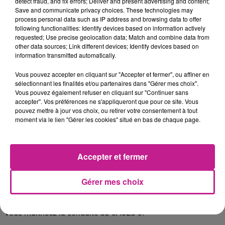
detect fraud, and fix errors; Deliver and present advertising and content;
Renseigner les documents de production (feuilles de
Save and communicate privacy choices. These technologies may
contrôle, rapports), renseignement avec VISA des PV
process personal data such as IP address and browsing data to offer
following functionalities: Identify devices based on information actively
Respecter les normes de sécurité, d’hygiène et
requested; Use precise geolocation data; Match and combine data from
d’environnement.
other data sources; Link different devices; Identify devices based on
information transmitted automatically.
Conduite des installations, démontage, nettoyage,
Vous pouvez accepter en cliquant sur "Accepter et fermer", ou affiner en
remontage des installations
sélectionnant les finalités et/ou partenaires dans "Gérer mes choix".
Mise en sécurité, manutention, charge et démontage
Vous pouvez également refuser en cliquant sur "Continuer sans
accepter". Vos préférences ne s'appliqueront que pour ce site. Vous
des appareils, port de charges
pouvez mettre à jour vos choix, ou retirer votre consentement à tout
moment via le lien "Gérer les cookies" situé en bas de chaque page.
Rythme de travail 5*8 - 2 MATIN - 2 APRES MIDI - 2 NUIT / 4
Accepter et fermer
JOURS DE REPOS
PROFIL RECHERCHÉ
Gérer mes choix
Vous avez idéalement travaillé dans une industrie chimique,
vous maitrisez la conduite du CACES 3.