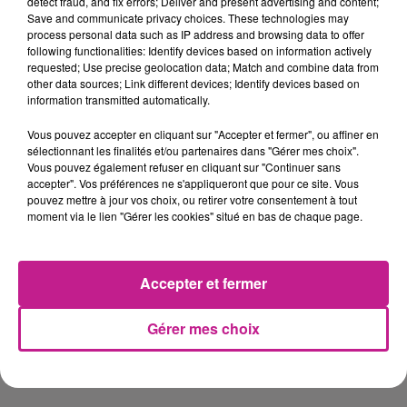
detect fraud, and fix errors; Deliver and present advertising and content;
premier niveau.
Save and communicate privacy choices. These technologies may
process personal data such as IP address and browsing data to offer
Le remplissage des fiches de suivi de production.
following functionalities: Identify devices based on information actively
requested; Use precise geolocation data; Match and combine data from
Le retrait des fils restants sur les bobineaux presque
other data sources; Link different devices; Identify devices based on
vides ou non conformes.
information transmitted automatically.
L’emballage et le contrôle des gaines produites selon
Vous pouvez accepter en cliquant sur "Accepter et fermer", ou affiner en
les instructions établies.
sélectionnant les finalités et/ou partenaires dans "Gérer mes choix".
Vous pouvez également refuser en cliquant sur "Continuer sans
L’étiquetage et le rangement des produits finis dans les
accepter". Vos préférences ne s'appliqueront que pour ce site. Vous
containers prévus.
pouvez mettre à jour vos choix, ou retirer votre consentement à tout
moment via le lien "Gérer les cookies" situé en bas de chaque page.
Le signalement de toute anomalie auprès de la
hiérarchie.
Le nettoyage et le rangement du poste de travail.
Accepter et fermer
Toute autre tâche liée au bon fonctionnement de
Gérer mes choix
l’atelier.