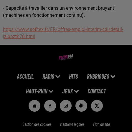
• Capacité à travailler dans un environnement bruyant
(machines en fonctionnement continu).
https://www.sofitex.fr/FR/offres-emploi-interim-cdi/detail-
jziaozth70.html
ACCUEIL
RADIO
HITS
RUBRIQUES
HAUT-RHIN
JEUX
CONTACT
Gestion des cookies
Mentions légales
Plan du site