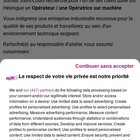
Sofitex Saint-Louis recherche pour l'un de ses client basé sur
Hésingue un
Opérateur / une Opératrice sur machine
Vous intégrerez une entreprise industrielle reconnue pour la
qualité de ses produits et travaillerez au sein d’un
environnement technique exigeant.
Rattaché(e) au responsable d’atelier, vous assurez
notamment :
L’alimentation des machines en bobines-mère,
Continuer sans accepter
bobineaux et tourets, ainsi que leur retrait.
Le respect de votre vie privée est notre priorité
La saisie des données de production sur l’automate
programmable (métrage, paramètres de coupe…).
We and
our (447) partners
do the following data processing based on
your consent and/or our legitimate interest: Store and/or access
Le contrôle de la qualité de l’enroulage et de la tension
information on a device; Use limited data to select advertising; Create
des fils.
profiles for personalised advertising; Use profiles to select personalised
advertising; Measure advertising performance; Measure content
Le décompte et la saisie des sorties de stocks
performance; Understand audiences through statistics or combinations
of data from different sources; Develop and improve services; Create
(matières premières et consommables).
profiles to personalise content; Use profiles to select personalised
La réalisation des opérations de maintenance de
content; Use limited data to select content; Ensure security, prevent and