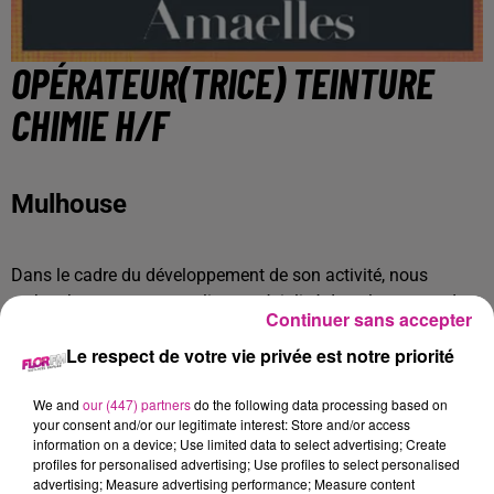
OPÉRATEUR(TRICE) TEINTURE
CHIMIE H/F
Mulhouse
Dans le cadre du développement de son activité, nous
recherchons pour notre client, spécialisé dans le secteur de
Continuer sans accepter
la chimie, un opérateur(trice) teinture chimie à MULHOUSE -
Le respect de votre vie privée est notre priorité
68200 en contrat intérimaire de 18 mois. Le/la candidat(e)
idéal(e) devra posséder un BEP/CAP et une expérience de 0
We and
our (447) partners
do the following data processing based on
à 1 an dans le domaine. Les horaires de travail sont de 37
your consent and/or our legitimate interest: Store and/or access
heures par semaine, avec une rémunération horaire comprise
information on a device; Use limited data to select advertising; Create
entre 12.02 et 14EUR.
profiles for personalised advertising; Use profiles to select personalised
advertising; Measure advertising performance; Measure content
- Réalisation des opérations de teinture chimique selon les