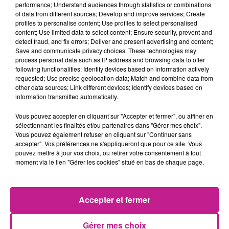
performance; Understand audiences through statistics or combinations
procédures établies
of data from different sources; Develop and improve services; Create
- Préparation des produits et des machines nécessaires à la
profiles to personalise content; Use profiles to select personalised
content; Use limited data to select content; Ensure security, prevent and
teinture
detect fraud, and fix errors; Deliver and present advertising and content;
- Contrôle de la qualité des teintures réalisées
Save and communicate privacy choices. These technologies may
- Respect des consignes de sécurité et d'hygiène
process personal data such as IP address and browsing data to offer
following functionalities: Identify devices based on information actively
- Horaires de travail : 35 heures par semaine
requested; Use precise geolocation data; Match and combine data from
- Contrat en intérim de longue durée
other data sources; Link different devices; Identify devices based on
- Rémunération horaire entre 12.02 et 14EUR
information transmitted automatically.
Vous disposerez aussi des avantages CRIT :
Vous pouvez accepter en cliquant sur "Accepter et fermer", ou affiner en
- Taux horaire fixe + 10% fin de mission + 10% congés payés.
sélectionnant les finalités et/ou partenaires dans "Gérer mes choix".
Vous pouvez également refuser en cliquant sur "Continuer sans
- Compte Epargne Temps (CET) déblocable à tout moment.
accepter". Vos préférences ne s'appliqueront que pour ce site. Vous
- Acompte de paie hebdomadaire si besoin.
pouvez mettre à jour vos choix, ou retirer votre consentement à tout
- Aides diverses (via FASTT) : mutuelle, logement, garde
moment via le lien "Gérer les cookies" situé en bas de chaque page.
d'enfants, etc.
- Application My Crit pour un suivi facile.
- Comité Social et Économique (CSE) : cartes cadeaux,
Accepter et fermer
remboursement chèques vacances, etc.
Gérer mes choix