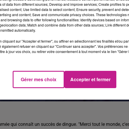
ns of data from different sources; Develop and improve services; Create profiles to 
alised content; Use limited data to select content; Ensure security, prevent and detect
ertising and content; Save and communicate privacy choices. These technologies
and browsing data to offer following functionalities: Identify devices based on infor
eolocation data; Match and combine data from other data sources; Link different de
nsmitted automatically.
cliquant sur "Accepter et fermer", ou affiner en sélectionnant les finalités et/ou pa
 également refuser en cliquant sur "Continuer sans accepter". Vos préférences ne 
tre à jour vos choix, ou retirer votre consentement à tout moment via le lien "Gérer 
Gérer mes choix
Accepter et fermer
née qui connaît un succès de dingue. "Merci tout le monde, c'e