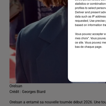
statistics or combinatio
profiles to select person
Deliver and present adv
data such as IP address 
requested; Use precise g
based on information tra
Vous pouvez accepter en 
mes choix". Vous pouvez
ce site. Vous pouvez met
bas de chaque page.
Orelsan
Crédit :
Georges Biard
Orelsan a entamé sa nouvelle tournée début 2026. Une tour