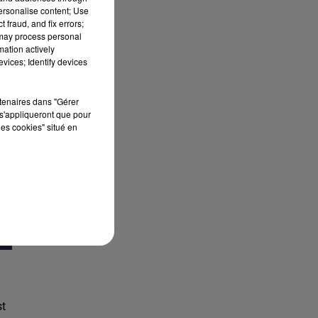
personalise content; Use
 fraud, and fix errors;
 may process personal
mation actively
vices; Identify devices
rtenaires dans "Gérer
s'appliqueront que pour
les cookies" situé en
st