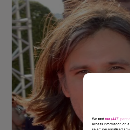
We and
our (447) partn
access information on a 
select personalised ad