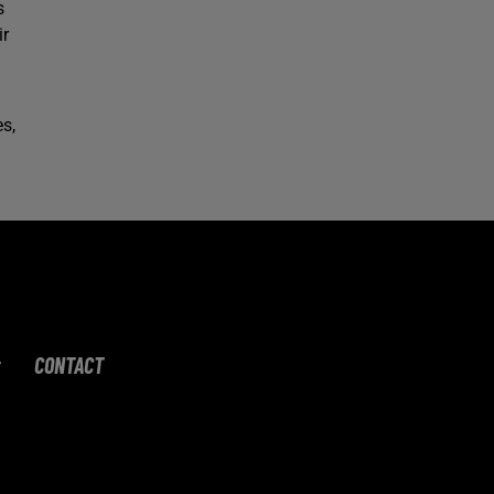
s
ir
s,
CONTACT