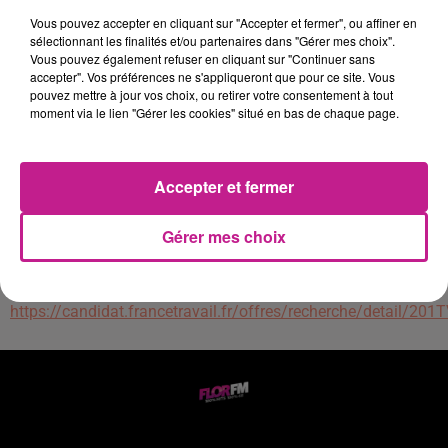
Nous recherchons un(e) ouvrier(ère) viticole pour rejoindre
Vous pouvez accepter en cliquant sur "Accepter et fermer", ou affiner en
notre équipe. Vous pourrez participer à toutes les étapes de
sélectionnant les finalités et/ou partenaires dans "Gérer mes choix".
la production des plants de vigne.
Vous pouvez également refuser en cliquant sur "Continuer sans
.
accepter". Vos préférences ne s'appliqueront que pour ce site. Vous
pouvez mettre à jour vos choix, ou retirer votre consentement à tout
Vos missions seront partagées entre des travaux en atelier et
moment via le lien "Gérer les cookies" situé en bas de chaque page.
des travaux extérieurs dans les pépinières.
Travail en atelier : coupe du matériel végétal, greffage,
préparation des plants,
Accepter et fermer
Travail extérieur : récolte du matériel végétal, entretien des
plants de vigne et porte-greffes en pépinières, plantation des
Gérer mes choix
plants en pépinières.
Démarrage au 05/01/2026
https://candidat.francetravail.fr/offres/recherche/detail/201