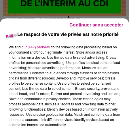
OUVRIER / OUVRIÈRE
Continuer sans accepter
PÉPINIÉRISTE (H/F)
Le respect de votre vie privée est notre priorité
We and
our (447) partners
do the following data processing based on
Éguisheim
your consent and/or our legitimate interest: Store and/or access
information on a device; Use limited data to select advertising; Create
profiles for personalised advertising; Use profiles to select personalised
advertising; Measure advertising performance; Measure content
Nous sommes une pépinière viticole familiale, dynamique,
performance; Understand audiences through statistics or combinations
of data from different sources; Develop and improve services; Create
innovante et passionnée par la production de plants de vigne
profiles to personalise content; Use profiles to select personalised
avec une approche naturelle et écologique. Nous cultivons
content; Use limited data to select content; Ensure security, prevent and
notre savoir-faire depuis plusieurs générations et mettons un
detect fraud, and fix errors; Deliver and present advertising and content;
Save and communicate privacy choices. These technologies may
point d'honneur à accompagner nos clients dans le
process personal data such as IP address and browsing data to offer
développement de leurs projets viticoles. Située au cœur de
following functionalities: Identify devices based on information actively
la région viticole, notre entreprise propose un environnement
requested; Use precise geolocation data; Match and combine data from
other data sources; Link different devices; Identify devices based on
de travail respectueux de l'authenticité et de l'excellence.
information transmitted automatically.