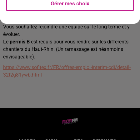
Gérer mes choix
Issu(e) d'une formation dans les Travaux Publics et/ou dans
le domaine Agricole, vous possédez une première expérience
(stage compris) dans le domaine.
Vous souhaitez rejoindre une équipe sur le long terme et y
évoluer.
Le
permis B
est requis pour vous rendre sur les différents
chantiers du Haut-Rhin. (Un ramassage est néanmoins
envisageable).
https://www.sofitex.fr/FR/offres-emploi-interim-cdi/detail-
32t2g81ywb.html