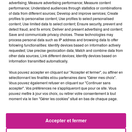
advertising; Measure advertising performance; Measure content
Vos missions seront les suivantes:
performance; Understand audiences through statistics or combinations
of data from different sources; Develop and improve services; Create
Aide aux travaux préparatoires (mise en place de la
profiles to personalise content; Use profiles to select personalised
content; Use limited data to select content; Ensure security, prevent and
signalétique, blindage..)
detect fraud, and fix errors; Deliver and present advertising and content;
Aide aux travaux de pose de réseaux, canalisation,
Save and communicate privacy choices. These technologies may
process personal data such as IP address and browsing data to offer
regards et caniveaux
following functionalities: Identify devices based on information actively
requested; Use precise geolocation data; Match and combine data from
Aide aux travaux de pose de pavés et de bordures ainsi
other data sources; Link different devices; Identify devices based on
que d'enrobé
information transmitted automatically.
Rangement, nettoyage du chantier et du matériel
Vous pouvez accepter en cliquant sur "Accepter et fermer", ou affiner en
sélectionnant les finalités et/ou partenaires dans "Gérer mes choix".
Le poste est à pourvoir IMMEDIATEMENT pour une
Vous pouvez également refuser en cliquant sur "Continuer sans
accepter". Vos préférences ne s'appliqueront que pour ce site. Vous
mission longue en intérim.
pouvez mettre à jour vos choix, ou retirer votre consentement à tout
moment via le lien "Gérer les cookies" situé en bas de chaque page.
La rémunération est à définir selon vos expériences et la
convention collective applicable + Panier (11.00€/jour ) +
Indemnité de transport/trajet selon barème.
Accepter et fermer
PROFIL RECHERCHÉ