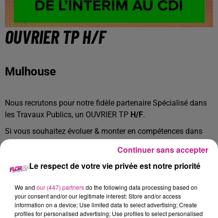
OUVRIER TP H/F
Mulhouse
Nous recrutons pour notre fidèle partenaire Spécialisé dans
les Travaux Publics, un OUVRIER TP
H/F
.
Si vous souhaitez évoluer & monter en compétences dans
une équipe agréable où la cohésion et l'entraide sont de
Continuer sans accepter
mise, alors cette offre vous correspond.
Le respect de votre vie privée est notre priorité
Une 1ère expérience dans les TP et l'envie de s'investir sont
les prérequis de ce recrutement.
We and
our (447) partners
do the following data processing based on
En rejoignant cette équipe composée d'un Chef de Chantier,
your consent and/or our legitimate interest: Store and/or access
information on a device; Use limited data to select advertising; Create
d'un Maçon VRD & d'un conducteur d'Engins, vous
profiles for personalised advertising; Use profiles to select personalised
interviendrez sur des chantiers de terrassement et de voirie.