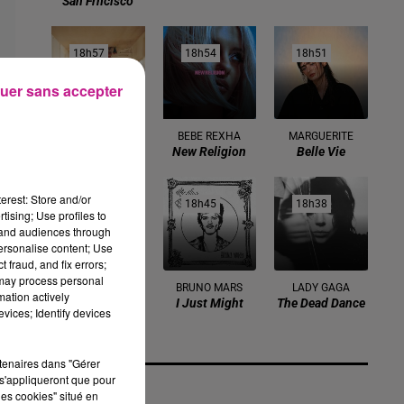
San Frncisco
18h57
18h57
18h54
18h54
18h51
18h51
uer sans accepter
HARRY STYLES
BEBE REXHA
MARGUERITE
As It Was
New Religion
Belle Vie
erest: Store and/or
18h49
18h49
18h45
18h45
18h38
18h38
tising; Use profiles to
tand audiences through
personalise content; Use
 fraud, and fix errors;
 may process personal
KEBLACK FEAT.
BRUNO MARS
LADY GAGA
mation actively
I Just Might
The Dead Dance
GUY2BEZBAR
vices; Identify devices
Melrose Place
rtenaires dans "Gérer
s'appliqueront que pour
les cookies" situé en