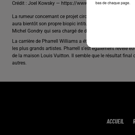
bas de chaque page.
Crédit :
Joel Kowsky — https://www.flickr.com
La rumeur concernant ce projet circulait depuis un certain t
aura bientôt son propre biopic intitulé "Atlantis", qui pren
Michel Gondry qui sera chargé de donner vie à ce projet p
La carrière de Pharrell Williams a été tout simplement extr
les plus grands artistes. Pharrell s'est également révélé êtr
de la maison Louis Vuitton. Il semble que le résultat final
autres.
ACCUEIL