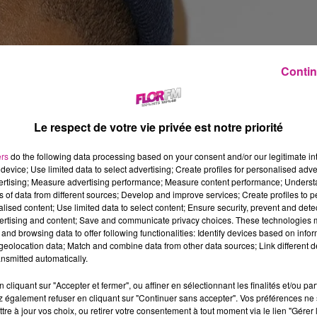
Contin
Le respect de votre vie privée est notre priorité
ers
do the following data processing based on your consent and/or our legitimate int
device; Use limited data to select advertising; Create profiles for personalised adver
vertising; Measure advertising performance; Measure content performance; Unders
ns of data from different sources; Develop and improve services; Create profiles to 
alised content; Use limited data to select content; Ensure security, prevent and detect
ertising and content; Save and communicate privacy choices. These technologies
and browsing data to offer following functionalities: Identify devices based on infor
eolocation data; Match and combine data from other data sources; Link different de
nsmitted automatically.
cliquant sur "Accepter et fermer", ou affiner en sélectionnant les finalités et/ou pa
 également refuser en cliquant sur "Continuer sans accepter". Vos préférences ne 
tre à jour vos choix, ou retirer votre consentement à tout moment via le lien "Gérer 