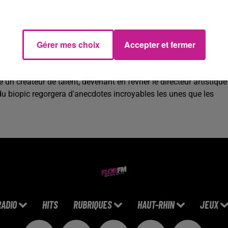
emps et il est sur le point de se concrétiser. La star de la musiq
dra la forme d'une comédie musicale. C'est le réalisateur français
Gérer mes choix
Accepter et fermer
articulièrement prometteur.
aordinaire, toujours à la pointe de la musique et collaborant ave
e un créateur de talent, devenant en février le directeur artistique
 du biopic regorgera d'anecdotes incroyables les unes que les
RADIO
HITS
RUBRIQUES
HAUT-RHIN
JEUX