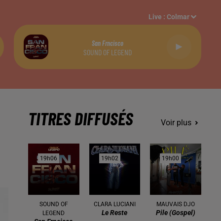
Live :
Colmar
San Frncisco
SOUND OF LEGEND
TITRES DIFFUSÉS
Voir plus
19h06
19h06
19h02
19h02
19h00
19h00
SOUND OF
CLARA LUCIANI
MAUVAIS DJO
Le Reste
Pile (gospel)
LEGEND