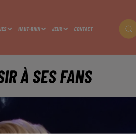
UES
HAUT-RHIN
JEUX
CONTACT
SIR À SES FANS