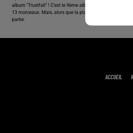
album "Trustfall" ! C’est le 9ème album studio de la chanteu
13 morceaux. Mais, alors que la playlist reste encore mysté
partie.
ACCUEIL