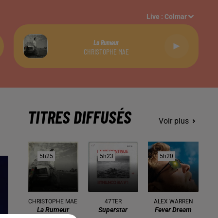
Live :
Colmar
La Rumeur
CHRISTOPHE MAE
TITRES DIFFUSÉS
Voir plus
5h25
5h25
5h23
5h23
5h20
5h20
CHRISTOPHE MAE
47TER
ALEX WARREN
La Rumeur
Superstar
Fever Dream