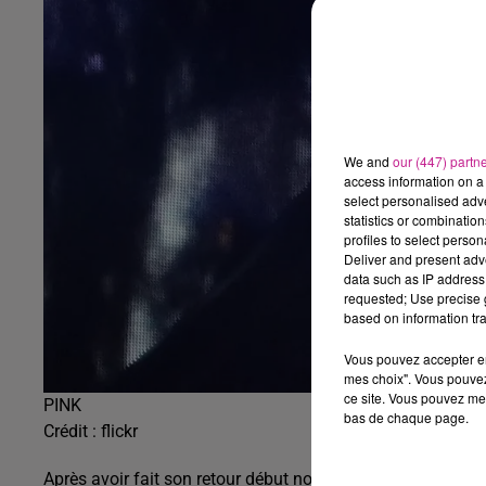
We and
our (447) partn
access information on a 
select personalised ad
statistics or combinatio
profiles to select person
Deliver and present adv
data such as IP address 
requested; Use precise g
based on information tra
Vous pouvez accepter en 
mes choix". Vous pouvez
ce site. Vous pouvez met
PINK
bas de chaque page.
Crédit :
flickr
Après avoir fait son retour début novembre avec son titre “