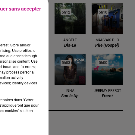
uer sans accepter
5h17
5h17
5h12
5h12
5h10
5h10
CALVIN HARRIS
ANGELE
MAUVAIS DJO
erest: Store and/or
Summer
Dis-Le
Pile (gospel)
tising; Use profiles to
tand audiences through
personalise content; Use
5h07
5h07
5h03
5h03
5h00
5h00
 fraud, and fix errors;
 may process personal
mation actively
vices; Identify devices
TIZIANO FERRO
INNA
JEREMY FREROT
Perdono
Sun Is Up
Frerot
rtenaires dans "Gérer
s'appliqueront que pour
les cookies" situé en