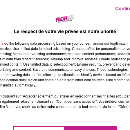
Contin
Le respect de votre vie privée est notre priorité
ers
do the following data processing based on your consent and/or our legitimate int
device; Use limited data to select advertising; Create profiles for personalised adver
vertising; Measure advertising performance; Measure content performance; Unders
ns of data from different sources; Develop and improve services; Create profiles to 
alised content; Use limited data to select content; Ensure security, prevent and detect
ertising and content; Save and communicate privacy choices. These technologies
and browsing data to offer following functionalities: Identify devices based on infor
eolocation data; Match and combine data from other data sources; Link different de
nsmitted automatically.
cliquant sur "Accepter et fermer", ou affiner en sélectionnant les finalités et/ou pa
 également refuser en cliquant sur "Continuer sans accepter". Vos préférences ne 
tre à jour vos choix, ou retirer votre consentement à tout moment via le lien "Gérer 
Never Gonna Not Dance Again”
, Pink nous annonce son nouvel