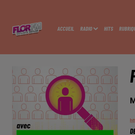
ACCUEIL
RADIO
HITS
RUBRIQ
M
ht
D