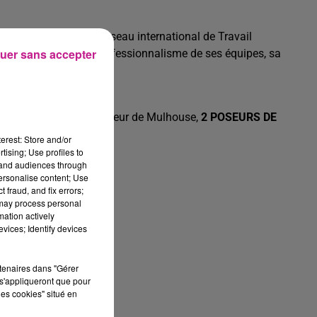
nes, Sofitex est un réseau international de Travail
uer sans accepter
 son succès sur le professionnalisme de ses équipes, sa
lafond tendu sur le secteur de Mulhouse,
2 POSEURS DE
e HAUT-RHIN.
erest: Store and/or
tising; Use profiles to
tand audiences through
personalise content; Use
 fraud, and fix errors;
 may process personal
mation actively
vices; Identify devices
rtenaires dans "Gérer
érim.
s'appliqueront que pour
les cookies" situé en
r semaine.