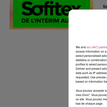
So
Fo
Te
fo
D
No
P
We and
our (447) partn
access information on a 
Vo
select personalised ad
statistics or combinatio
profiles to select person
Deliver and present adv
data such as IP address 
requested; Use precise g
based on information tra
Vous pouvez accepter en 
Le
mes choix". Vous pouvez
ce site. Vous pouvez met
Pl
bas de chaque page.