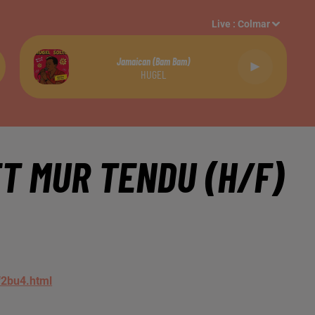
Live :
Colmar
Jamaican (bam Bam)
HUGEL
T MUR TENDU (H/F)
4f2bu4.html