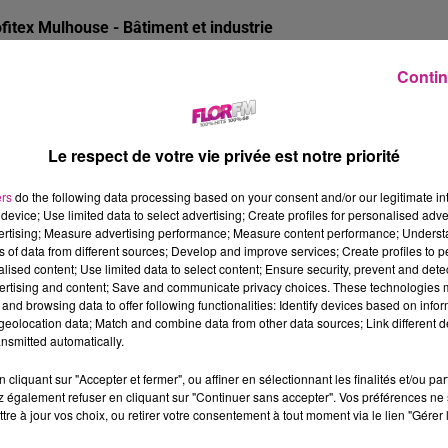
fitex Mulhouse - Bâtiment et industrie
rt d'une expérience de plus de 30 ans dans les Ressources Humai
Contin
mporaire et de Placement en CDI. Sofitex fonde sa dynamique et
rte réactivité et sa proximité.
ESCRIPTION DE L'OFFRE
Le respect de votre vie privée est notre priorité
us recrutons pour notre partenaire spécialisé dans la pose de p
LAFOND ET MUR TENDU
H/F pour des chantiers situés dans l
ers
do the following data processing based on your consent and/or our legitimate int
device; Use limited data to select advertising; Create profiles for personalised adver
s missions seront les suivantes :
vertising; Measure advertising performance; Measure content performance; Unders
ns of data from different sources; Develop and improve services; Create profiles to 
Prise de mesures et étude des plans des installations,
alised content; Use limited data to select content; Ensure security, prevent and detect
ertising and content; Save and communicate privacy choices. These technologies
Préparation des surfaces,
and browsing data to offer following functionalities: Identify devices based on infor
eolocation data; Match and combine data from other data sources; Link different de
Pose des tissus sur les emplacements,
nsmitted automatically.
Réalisation des finitions pour assurer un rendu esthétique.
cliquant sur "Accepter et fermer", ou affiner en sélectionnant les finalités et/ou pa
 poste est à pourvoir IMMEDIATEMENT pour une mission en int
 également refuser en cliquant sur "Continuer sans accepter". Vos préférences ne 
tre à jour vos choix, ou retirer votre consentement à tout moment via le lien "Gérer 
age horaire située entre 8H00 et 18H00 pour effectuer 39H00 pa