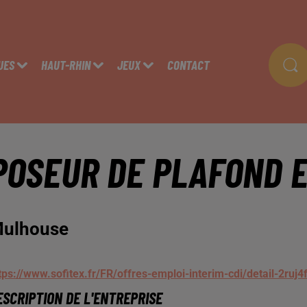
UES
HAUT-RHIN
JEUX
CONTACT
POSEUR DE PLAFOND E
ulhouse
tps://www.sofitex.fr/FR/offres-emploi-interim-cdi/detail-2ruj
ESCRIPTION DE L'ENTREPRISE