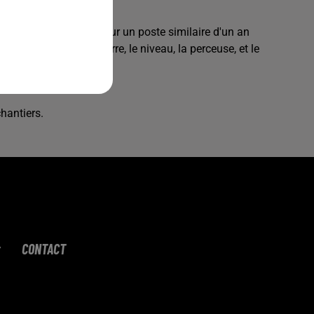
première expérience sur un poste similaire d'un an
'outils tels que l'équerre, le niveau, la perceuse, et le
lâtrerie.
hantiers.
CONTACT