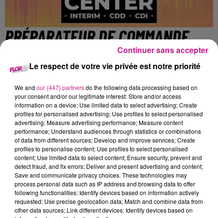
PRÉPARATEUR DE COMMANDE
CARISTE H/F (H/F)
Continuer sans accepter
Le respect de votre vie privée est notre priorité
NEUF BRISACH
We and
our (447) partners
do the following data processing based on
your consent and/or our legitimate interest: Store and/or access
information on a device; Use limited data to select advertising; Create
profiles for personalised advertising; Use profiles to select personalised
Mission intérimaire - 18 Mois
advertising; Measure advertising performance; Measure content
performance; Understand audiences through statistics or combinations
Votre mission : Préparer les commande avant leur départ en
of data from different sources; Develop and improve services; Create
profiles to personalise content; Use profiles to select personalised
livraison
content; Use limited data to select content; Ensure security, prevent and
A ce titre, vous prenez en charge les activités suivantes :
detect fraud, and fix errors; Deliver and present advertising and content;
- Transporter la marchandise à l'aide de chariots
Save and communicate privacy choices. These technologies may
process personal data such as IP address and browsing data to offer
- Préparer les palettes
following functionalities: Identify devices based on information actively
- Organiser la palette en fonction de l'ordre des livraisons
requested; Use precise geolocation data; Match and combine data from
-Filmer les palettes
other data sources; Link different devices; Identify devices based on