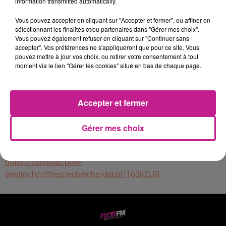
information transmitted automatically.
- Entreposer les palettes avant leur chargement
- Charger les palettes dans le porteur pour le départ en
Vous pouvez accepter en cliquant sur "Accepter et fermer", ou affiner en
livraison.
sélectionnant les finalités et/ou partenaires dans "Gérer mes choix".
Vous pouvez également refuser en cliquant sur "Continuer sans
Pour mener à bien les missions de ce poste, nous
accepter". Vos préférences ne s'appliqueront que pour ce site. Vous
recherchons les qualités suivantes :
pouvez mettre à jour vos choix, ou retirer votre consentement à tout
moment via le lien "Gérer les cookies" situé en bas de chaque page.
- Vous êtes titulaire des CACES 1 et 3 avec une expérience
dans l'idéal serait un plus
- Vous êtes sérieux, motivé et vous souhaitez évoluer dans
Accepter et fermer
une entreprise à taille humaine -
Vous êtes rigoureux et organisé
Gérer mes choix
- Poste avec manutention - Horaire de journée
Vous vous êtes reconnu dans cette offre, alors postulez !
https://candidat.pole-
emploi.fr/offres/recherche/detail/163KDJR