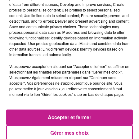
règles d'hygiène et de sécurité, ainsi que les délais.
of data from different sources; Develop and improve services; Create
profiles to personalise content; Use profiles to select personalised
-Effectuer des opérations de manutention à l'aide
content; Use limited data to select content; Ensure security, prevent and
d'équipements légers ou d'engins à conducteur auto-porté
detect fraud, and fix errors; Deliver and present advertising and content;
(CACES 1, formation interne incluse).
Save and communicate privacy choices. These technologies may
process personal data such as IP address and browsing data to offer
-Prélever les produits conformément aux instructions de
following functionalities: Identify devices based on information actively
préparation des commandes et constituer les colis et lots.
requested; Use precise geolocation data; Match and combine data from
-Charger les marchandises.
other data sources; Link different devices; Identify devices based on
information transmitted automatically.
-Acheminer les marchandises vers les zones d'expédition et
de stockage.
Vous pouvez accepter en cliquant sur "Accepter et fermer", ou affiner en
sélectionnant les finalités et/ou partenaires dans "Gérer mes choix".
Horaires :
Vous pouvez également refuser en cliquant sur "Continuer sans
accepter". Vos préférences ne s'appliqueront que pour ce site. Vous
Matin : 6h-13h21
pouvez mettre à jour vos choix, ou retirer votre consentement à tout
Après-midi : 13h-20h21
moment via le lien "Gérer les cookies" situé en bas de chaque page.
Nuit : 21h-4h21
Postes en 2x8.
Accepter et fermer
Des besoins sont aussi disponibles sur Niederhergheim en
3*8 Aucune expérience n'est nécessaire, alors n'hésite pas à
Gérer mes choix
postuler si tu es à la recherche d'une mission de longue