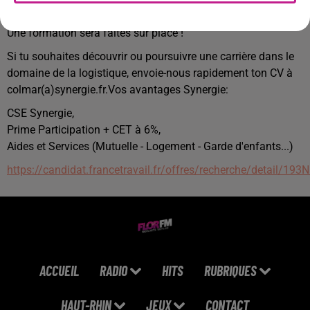
durée.
Une formation sera faites sur place !
Si tu souhaites découvrir ou poursuivre une carrière dans le
domaine de la logistique, envoie-nous rapidement ton CV à
colmar(a)synergie.fr.Vos avantages Synergie:
CSE Synergie,
Prime Participation + CET à 6%,
Aides et Services (Mutuelle - Logement - Garde d'enfants...)
https://candidat.francetravail.fr/offres/recherche/detail/19
ACCUEIL
RADIO
HITS
RUBRIQUES
HAUT-RHIN
JEUX
CONTACT