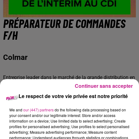
PRÉPARATEUR DE COMMANDES
F/H
Colmar
Entreprise leader dans le marché de la grande distribution en
fournissant plus de 100 points de vente dans le Grand Est de
Continuer sans accepter
la France.
Le respect de votre vie privée est notre priorité
Tu cherches une mission de longue durée avec des horaires
d'équipe ? Ce poste pourrait être fait pour toi !
We and
our (447) partners
do the following data processing based on
your consent and/or our legitimate interest: Store and/or access
Missions :
information on a device; Use limited data to select advertising; Create
profiles for personalised advertising; Use profiles to select personalised
-Réceptionner, stocker, préparer et expédier des
advertising; Measure advertising performance; Measure content
marchandises tout en respectant les procédures qualité, les
performance; Understand audiences through statistics or combinations