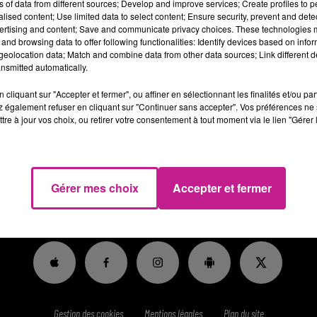
ns of data from different sources; Develop and improve services; Create profiles to 
us recherchons pour notre Maison de Beauté située au cœur de 
alised content; Use limited data to select content; Ensure security, prevent and detect
smétique et parfumerie.
ertising and content; Save and communicate privacy choices. These technologies
and browsing data to offer following functionalities: Identify devices based on infor
/elle aura pour mission de s'occuper de l'accueil (physique et tél
eolocation data; Match and combine data from other data sources; Link different de
 valoriser et vendre nos produits.
nsmitted automatically.
tps://candidat.francetravail.fr/offres/recherche/detail/208LDT
cliquant sur "Accepter et fermer", ou affiner en sélectionnant les finalités et/ou pa
 également refuser en cliquant sur "Continuer sans accepter". Vos préférences ne 
tre à jour vos choix, ou retirer votre consentement à tout moment via le lien "Gérer 
Gérer mes choix
Accepter et fermer
RADIO
HITS
RUBRIQUES
HAUT-RHIN
JEUX
Gestion des cookies
Mentions légales
Plan du site