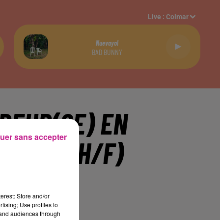
Live :
Colmar
Nuevayol
BAD BUNNY
DEUR(SE) EN
uer sans accepter
MERIE (H/F)
erest: Store and/or
tising; Use profiles to
tand audiences through