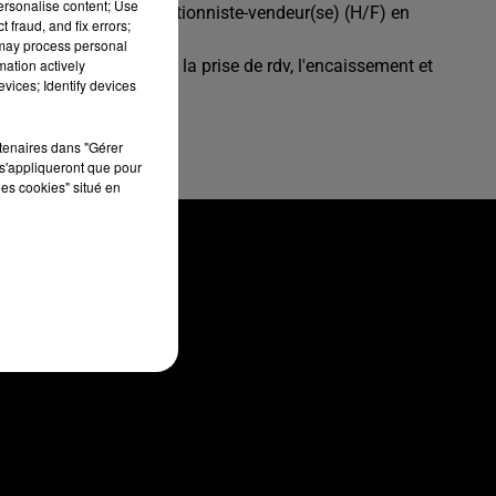
personalise content; Use
Mulhouse, un(e) réceptionniste-vendeur(se) (H/F) en
 fraud, and fix errors;
 may process personal
mation actively
éphonique) des clientes, la prise de rdv, l'encaissement et
vices; Identify devices
F
rtenaires dans "Gérer
s'appliqueront que pour
les cookies" situé en
CONTACT