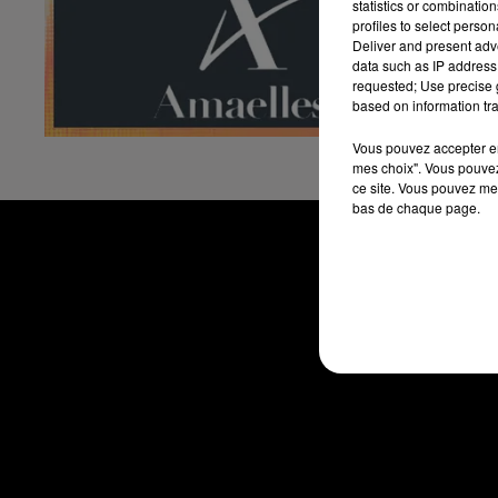
statistics or combinatio
No
profiles to select person
co
Deliver and present adv
data such as IP address 
Il
requested; Use precise g
de
based on information tra
ht
Vous pouvez accepter en 
mes choix". Vous pouvez
ce site. Vous pouvez met
bas de chaque page.
ACCUEIL