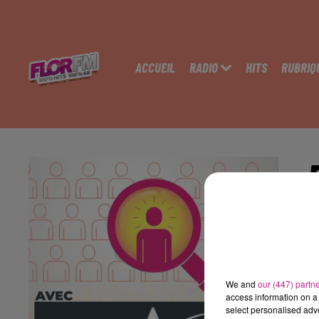
ACCUEIL
RADIO
HITS
RUBRIQ
M
We and
our (447) partn
access information on a 
select personalised ad