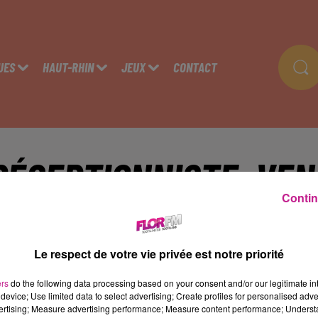
UES
HAUT-RHIN
JEUX
CONTACT
RÉCEPTIONNISTE, VEN
Contin
COSMÉTIQUE ET PARFU
Le respect de votre vie privée est notre priorité
ulhouse
ers
do the following data processing based on your consent and/or our legitimate int
device; Use limited data to select advertising; Create profiles for personalised adver
vertising; Measure advertising performance; Measure content performance; Unders