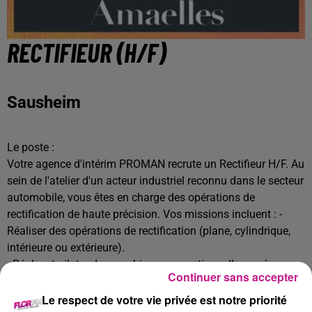
RECTIFIEUR (H/F)
Sausheim
Le poste :
Votre agence d'intérim PROMAN recrute un Rectifieur H/F. Au
sein de l'atelier d'un acteur industriel reconnu dans le secteur
automobile, vous êtes en charge des opérations de
rectification de haute précision. Vos missions incluent : -
Réaliser des opérations de rectification (plane, cylindrique,
intérieure ou extérieure).
- Régler et piloter des machines conventionnelles ou à
Continuer sans accepter
commande numérique.
- Assurer la production dans le respect des cadences et des
Le respect de votre vie privée est notre priorité