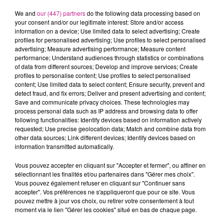
exigences qualité.
- Contrôler les pièces à l'aide d'instruments de mesure
We and
our (447) partners
do the following data processing based on
your consent and/or our legitimate interest: Store and/or access
(micromètre, comparateur.).
information on a device; Use limited data to select advertising; Create
- Effectuer les corrections d'usure et les réglages des
profiles for personalised advertising; Use profiles to select personalised
meules.
advertising; Measure advertising performance; Measure content
performance; Understand audiences through statistics or combinations
- Réaliser la maintenance de premier niveau des
of data from different sources; Develop and improve services; Create
équipements.
profiles to personalise content; Use profiles to select personalised
- Identifier et corriger les dérives dimensionnelles.
content; Use limited data to select content; Ensure security, prevent and
detect fraud, and fix errors; Deliver and present advertising and content;
- Appliquer les consignes de sécurité, qualité et production.
Save and communicate privacy choices. These technologies may
Lieu de la mission : Sausheim
process personal data such as IP address and browsing data to offer
Type de contrat : Intérim
following functionalities: Identify devices based on information actively
requested; Use precise geolocation data; Match and combine data from
Rémunération : À partir de 13,30 € brut/heure (selon profil) +
other data sources; Link different devices; Identify devices based on
primes en rapport avec le poste + IFM/CP
information transmitted automatically.
Horaires : 2x8 / Nuit / Week-end Mission à pourvoir
Vous pouvez accepter en cliquant sur "Accepter et fermer", ou affiner en
immédiatement.
sélectionnant les finalités et/ou partenaires dans "Gérer mes choix".
Vous pouvez également refuser en cliquant sur "Continuer sans
accepter". Vos préférences ne s'appliqueront que pour ce site. Vous
Profil recherché :
pouvez mettre à jour vos choix, ou retirer votre consentement à tout
Nous recherchons un rectifieur H/F possédant une formation
moment via le lien "Gérer les cookies" situé en bas de chaque page.
technique telle qu'un CAP ou un Bac Pro en mécanique,