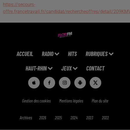
https://secours-
offre.francetravail.fr/candidat/rechercheoffres/detail/209KM
ACCUEIL
RADIO
HITS
RUBRIQUES
HAUT-RHIN
JEUX
CONTACT
Gestion des cookies
Mentions légales
Plan du site
Archives
2026
2025
2024
2023
2022