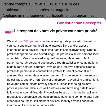
Rendre compte au RS et au DV sur le suivi des
problématiques rencontrées en magasin
Applique un management participatif encourageant les
propositions et initiatives de ses collaborateurs, qu'il utilisera
Continuer sans accepter
au mieux, en l'absence du directeur de magasin
Le respect de votre vie privée est notre priorité
Missions principales du poste:
We and
our (447) partners
do the following data processing based on
Participer et conseiller le Responsable magasin la formation
your consent and/or our legitimate interest: Store and/or access
de l'équipe magasin
information on a device; Use limited data to select advertising; Create
profiles for personalised advertising; Use profiles to select personalised
Fixer les tâches de chacun, établir les plannings
advertising; Measure advertising performance; Measure content
hebdomadaires, en l'absence du directeur du magasin
performance; Understand audiences through statistics or combinations
Garantir le respect des normes d'hygiène et de sécurité dans
of data from different sources; Develop and improve services; Create
profiles to personalise content; Use profiles to select personalised
son point de vente (personnel et clients) en l'absence du
content; Use limited data to select content; Ensure security, prevent and
Responsable implantation
detect fraud, and fix errors; Deliver and present advertising and content;
Garantir la conformité du magasin aux contraintes
Save and communicate privacy choices. These technologies may
process personal data such as IP address and browsing data to offer
réglementaires en vigueur
following functionalities: Identify devices based on information actively
Veiller au respect de la confidentialité
requested; Use precise geolocation data; Match and combine data from
other data sources; Link different devices; Identify devices based on
Principales liaisons internes/externes
information transmitted automatically.