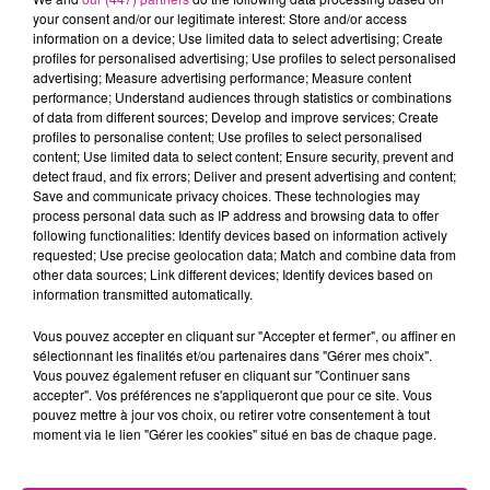
your consent and/or our legitimate interest: Store and/or access
avec une logique de performance, de sécurité et
information on a device; Use limited data to select advertising; Create
d’amélioration continue.
profiles for personalised advertising; Use profiles to select personalised
advertising; Measure advertising performance; Measure content
✅ VOS PRINCIPALES RESPONSABILITÉS
performance; Understand audiences through statistics or combinations
of data from different sources; Develop and improve services; Create
Encadrer, accompagner et faire progresser l’équipe au
profiles to personalise content; Use profiles to select personalised
content; Use limited data to select content; Ensure security, prevent and
quotidien (organisation, priorités, montée en
detect fraud, and fix errors; Deliver and present advertising and content;
compétences).
Save and communicate privacy choices. These technologies may
process personal data such as IP address and browsing data to offer
Être garant(e) de la
sécurité
: application des règles et
following functionalities: Identify devices based on information actively
planification des formations associées.
requested; Use precise geolocation data; Match and combine data from
other data sources; Link different devices; Identify devices based on
Structurer la
formation au poste
, développer
information transmitted automatically.
l’autonomie et assurer la bonne utilisation des outils
Vous pouvez accepter en cliquant sur "Accepter et fermer", ou affiner en
du secteur.
sélectionnant les finalités et/ou partenaires dans "Gérer mes choix".
Développer la
polyvalence
et renforcer la cohésion de
Vous pouvez également refuser en cliquant sur "Continuer sans
accepter". Vos préférences ne s'appliqueront que pour ce site. Vous
l’équipe.
pouvez mettre à jour vos choix, ou retirer votre consentement à tout
moment via le lien "Gérer les cookies" situé en bas de chaque page.
Suivre et améliorer la
qualité de service
: performance
de livraison, incidents qualité, fiabilité des inventaires
et écarts.