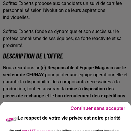
Sofitex Experts propose aux candidats un suivi de carrière
personnalisé selon l'évolution de leurs aspirations
individuelles.
Sofitex Experts fonde sa dynamique et son succès sur le
professionnalisme de ses équipes, sa forte réactivité et sa
proximité.
DESCRIPTION DE L'OFFRE
Nous recrutons un(e)
Responsable d’Équipe Magasin sur le
secteur de CERNAY
pour piloter une équipe opérationnelle et
garantir la disponibilité des composants nécessaires à la
production, tout en assurant la
mise à disposition des
pièces de rechange
et le
bon déroulement des expéditions
.
🎯 VOTRE QUOTIDIEN
Continuer sans accepter
En tant que manager de proximité, vous animez l’activité du
Le respect de votre vie privée est notre priorité
magasin et accompagnez une équipe de
15 à 20
collaborateurs
We and
our (447) partners
(agents de magasinage et coordinateurs)
do the following data processing based on