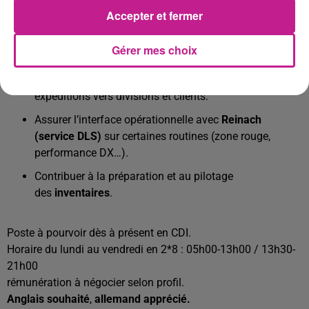
Accepter et fermer
Animer la démarche
d’amélioration continue
(Lean /
TPM / 5S) sur le magasin et les flux internes/externes.
Gérer mes choix
Garantir l’approvisionnement des lignes de production
en composants/consommables et assurer les
expéditions vers divisions et clients.
Assurer l’interface opérationnelle avec
Reinach
(service DLS)
sur certaines routines (zone rouge,
performance DX…).
Contribuer à la préparation et au pilotage
des
inventaires
.
Poste à pourvoir dès à présent en CDI.
Horaire du lundi au vendredi en 2*8 : 05h00-13h00 / 13h30-
21h00
rémunération à négocier selon profil.
Anglais souhaité
,
allemand apprécié.