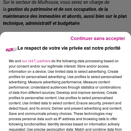
Sur le secteur de Mulhouse, vous serez en charge de
la
gestion du patrimoine et de son occupation
,
de la
maintenance des immeubles et abords, aussi bien sur le plan
technique, administratif et budgétaire
.
Vos missions principales:
Continuer sans accepter
Assurer la maintenance courante du patrimoine :
Le respect de votre vie privée est notre priorité
Surveillance technique : visites périodiques, veille
We and
our (447) partners
do the following data processing based on
technique …
your consent and/or our legitimate interest: Store and/or access
information on a device; Use limited data to select advertising; Create
Suivi technique des sinistres multirisques
profiles for personalised advertising; Use profiles to select personalised
courants
advertising; Measure advertising performance; Measure content
performance; Understand audiences through statistics or combinations
Planifier, coordonner et assurer le suivi et le
of data from different sources; Develop and improve services; Create
profiles to personalise content; Use profiles to select personalised
contrôle des travaux d’entretien du patrimoine, de
content; Use limited data to select content; Ensure security, prevent and
remise en état ou de sécurisation des logements
detect fraud, and fix errors; Deliver and present advertising and content;
Réaliser les états des lieux dans les logements,
Save and communicate privacy choices. These technologies may
process personal data such as IP address and browsing data to offer
Relation avec les locataires
: réaliser les états des
following functionalities: Identify devices based on information actively
lieux d’entrée et sortie, gérer et traiter les diverses
requested; Use precise geolocation data; Match and combine data from