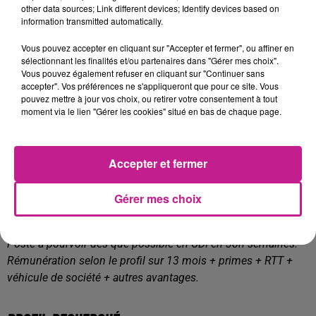
other data sources; Link different devices; Identify devices based on
sollicitations des locataires
information transmitted automatically.
Gestion administrative
: assurer la gestion et le suivi du
Vous pouvez accepter en cliquant sur "Accepter et fermer", ou affiner en
budget maintenance et entretien, réalisation et suivi
sélectionnant les finalités et/ou partenaires dans "Gérer mes choix".
des bons de travaux, validation des factures et
Vous pouvez également refuser en cliquant sur "Continuer sans
accepter". Vos préférences ne s'appliqueront que pour ce site. Vous
diverses tâches administratives ...
pouvez mettre à jour vos choix, ou retirer votre consentement à tout
Encadrer une équipe technique
composée de
moment via le lien "Gérer les cookies" situé en bas de chaque page.
gardien/nes d’immeubles et agent/es de services
Assurer les relations avec les entreprises
Accepter et fermer
prestataires
chargées des interventions
D'une manière générale vous veillez à la satisfaction des
Gérer mes choix
clients et à la qualité de service.
Poste à pourvoir dès que possible en CDI en 38h semaines.
Rémunération selon le profil sur 13 mois + primes + RTT +
véhicule de société + autres avantages.