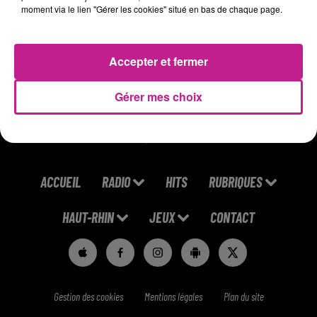
moment via le lien "Gérer les cookies" situé en bas de chaque page.
sécurité et aux normes de qualité.
Profil débutant accepté.
Accepter et fermer
https://candidat.pole-
emploi.fr/offres/recherche/detail/158RTHL
Gérer mes choix
ACCUEIL
RADIO
HITS
RUBRIQUES
HAUT-RHIN
JEUX
CONTACT
Gestion des cookies
Mentions légales
Plan du site