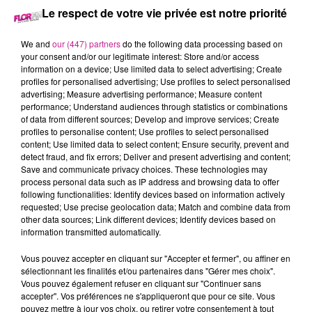
Le respect de votre vie privée est notre priorité
RIPEUR (H/F)
We and
our (447) partners
do the following data processing based on
your consent and/or our legitimate interest: Store and/or access
information on a device; Use limited data to select advertising; Create
profiles for personalised advertising; Use profiles to select personalised
advertising; Measure advertising performance; Measure content
Colmar
performance; Understand audiences through statistics or combinations
of data from different sources; Develop and improve services; Create
profiles to personalise content; Use profiles to select personalised
content; Use limited data to select content; Ensure security, prevent and
Mission intérimaire - 6 Mois
detect fraud, and fix errors; Deliver and present advertising and content;
Save and communicate privacy choices. These technologies may
Nous recherchons pour notre client basé à COLMAR, un(e)
process personal data such as IP address and browsing data to offer
ripeur (H/F) pour un contrat intérim.
following functionalities: Identify devices based on information actively
requested; Use precise geolocation data; Match and combine data from
Vous serez en charge du ramassage des détritus et ordures
other data sources; Link different devices; Identify devices based on
ménagères dans le secteur colmarien.
information transmitted automatically.
Le poste comprend de la manutention avec des horaires le
Vous pouvez accepter en cliquant sur "Accepter et fermer", ou affiner en
matin : 04h - 11h.
sélectionnant les finalités et/ou partenaires dans "Gérer mes choix".
Vous pouvez également refuser en cliquant sur "Continuer sans
Vous êtes organisé, rigoureux et motivé.
accepter". Vos préférences ne s'appliqueront que pour ce site. Vous
Vous êtes une personne avec une forte sensibilité à la
pouvez mettre à jour vos choix, ou retirer votre consentement à tout