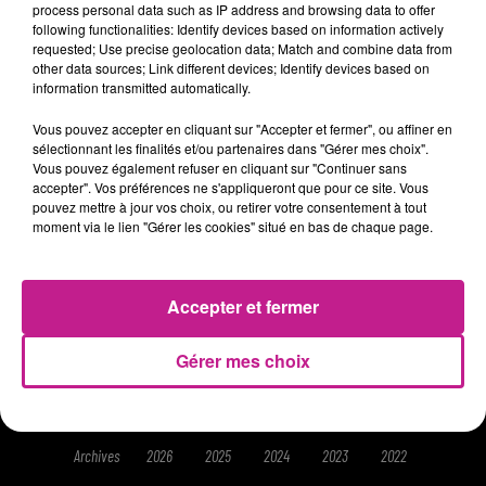
process personal data such as IP address and browsing data to offer
Le week-end, c'est Romano qui vous accompagne en début
following functionalities: Identify devices based on information actively
d'après midi.
requested; Use precise geolocation data; Match and combine data from
other data sources; Link different devices; Identify devices based on
information transmitted automatically.
Vous pouvez accepter en cliquant sur "Accepter et fermer", ou affiner en
sélectionnant les finalités et/ou partenaires dans "Gérer mes choix".
Vous pouvez également refuser en cliquant sur "Continuer sans
accepter". Vos préférences ne s'appliqueront que pour ce site. Vous
pouvez mettre à jour vos choix, ou retirer votre consentement à tout
ACCUEIL
RADIO
HITS
RUBRIQUES
moment via le lien "Gérer les cookies" situé en bas de chaque page.
HAUT-RHIN
JEUX
CONTACT
Accepter et fermer
Gérer mes choix
Gestion des cookies
Mentions légales
Plan du site
Archives
2026
2025
2024
2023
2022