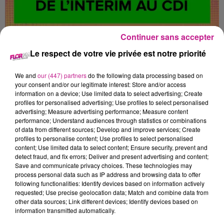
SECRÉTAIRE ADMINISTRATIF /
Continuer sans accepter
SECRÉTAIRE ADMINISTRATIVE
Le respect de votre vie privée est notre priorité
We and
our (447) partners
do the following data processing based on
your consent and/or our legitimate interest: Store and/or access
Aspach-le-bas
information on a device; Use limited data to select advertising; Create
profiles for personalised advertising; Use profiles to select personalised
advertising; Measure advertising performance; Measure content
performance; Understand audiences through statistics or combinations
En tant que Secrétaire Administrative, vous serez en charge
of data from different sources; Develop and improve services; Create
de :
profiles to personalise content; Use profiles to select personalised
content; Use limited data to select content; Ensure security, prevent and
- Accueillir physiquement et téléphoniquement les clients et
detect fraud, and fix errors; Deliver and present advertising and content;
partenaires
Save and communicate privacy choices. These technologies may
process personal data such as IP address and browsing data to offer
- Gérer le courrier entrant et sortant
following functionalities: Identify devices based on information actively
- Rédiger, saisir et mettre en forme des documents
requested; Use precise geolocation data; Match and combine data from
administratifs (courriers, comptes-rendus, etc.)
other data sources; Link different devices; Identify devices based on
information transmitted automatically.
- Assurer le suivi des dossiers administratifs