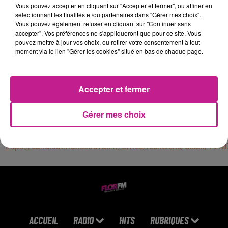
- Organiser les réunions et gérer les agendas
Vous pouvez accepter en cliquant sur "Accepter et fermer", ou affiner en
- Gérer les plannings des équipes (rendez-vous, réunions,
sélectionnant les finalités et/ou partenaires dans "Gérer mes choix".
Vous pouvez également refuser en cliquant sur "Continuer sans
déplacements, congés, absences, etc.)
accepter". Vos préférences ne s'appliqueront que pour ce site. Vous
- Participer à la gestion administrative du personnel (suivi
pouvez mettre à jour vos choix, ou retirer votre consentement à tout
des absences, dossiers RH.)
moment via le lien "Gérer les cookies" situé en bas de chaque page.
Compétences :
- Maîtrise des outils bureautiques (Word, Excel, Outlook.)
Accepter et fermer
- Excellentes qualités rédactionnelles
- Sens de l'organisation et de la discrétion
Gérer mes choix
- Polyvalence, rigueur et autonomie
- Bon relationnel et esprit d'équipe
https://candidat.francetravail.fr/offres/recherche/detail/191
ACCUEIL
RADIO
HITS
RUBRIQUES