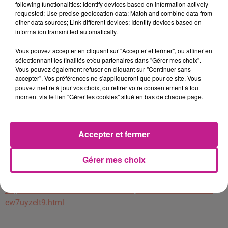
following functionalities: Identify devices based on information actively
- Accueil physique et téléphonique
requested; Use precise geolocation data; Match and combine data from
other data sources; Link different devices; Identify devices based on
Le poste est à pourvoir IMMEDIATEMENT dans le cadre
information transmitted automatically.
d'une mission en intérim.
Vous pouvez accepter en cliquant sur "Accepter et fermer", ou affiner en
Les horaires sont de journée du lundi au vendredi (08h00-
sélectionnant les finalités et/ou partenaires dans "Gérer mes choix".
12h00/14h00-17h00).
Vous pouvez également refuser en cliquant sur "Continuer sans
accepter". Vos préférences ne s'appliqueront que pour ce site. Vous
Le salaire est de 11.65€/h + 8% de prime d'assiduité soit
pouvez mettre à jour vos choix, ou retirer votre consentement à tout
moment via le lien "Gérer les cookies" situé en bas de chaque page.
0.91€/h.
PROFIL RECHERCHÉ
Accepter et fermer
Pour mener à bien ce poste vous devez posséder des
compétences en informatique (outlook, excel et word).
Gérer mes choix
Vous possédez de bonnes qualités relationnelles et faites
preuve d'organisation et de rigueur.
https://www.sofitex.fr/FR/offres-emploi-interim-cdi/detail-
ew7uyzelt9.html