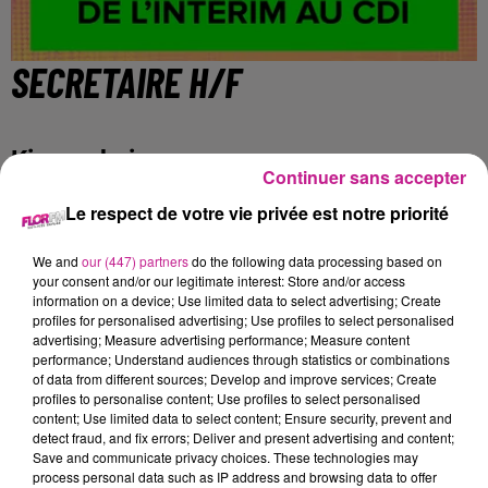
SECRETAIRE H/F
Kingersheim
Continuer sans accepter
Le respect de votre vie privée est notre priorité
Nous recrutons pour notre partenaire située à KINGERSHEIM,
un(e) SECRETAIRE H/F.
We and
our (447) partners
do the following data processing based on
your consent and/or our legitimate interest: Store and/or access
Vous intégrez cette entreprise dans le cadre d'un
information on a device; Use limited data to select advertising; Create
accroissement d'activité et vos principales missions seront
profiles for personalised advertising; Use profiles to select personalised
advertising; Measure advertising performance; Measure content
les suivantes:
performance; Understand audiences through statistics or combinations
- Travaux de saisie dans un logiciel propre à l'entreprise
of data from different sources; Develop and improve services; Create
(formation en interne assurée)
profiles to personalise content; Use profiles to select personalised
content; Use limited data to select content; Ensure security, prevent and
- Travaux administratifs courants: devis, contrôle de
detect fraud, and fix errors; Deliver and present advertising and content;
factures, suivi et envoi des relevés d'heures intérimaires,
Save and communicate privacy choices. These technologies may
gestion de la boite mails...
process personal data such as IP address and browsing data to offer