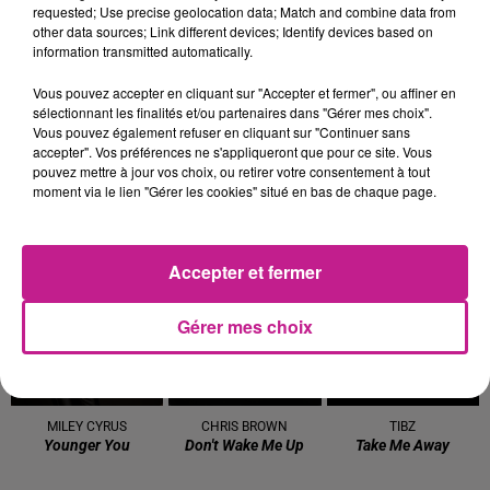
requested; Use precise geolocation data; Match and combine data from
LUCENZO
GIMS
MYLES SMITH
other data sources; Link different devices; Identify devices based on
Limoncello
Emprise
Drive Safe
information transmitted automatically.
5h44
5h44
5h41
5h41
5h37
5h37
Vous pouvez accepter en cliquant sur "Accepter et fermer", ou affiner en
sélectionnant les finalités et/ou partenaires dans "Gérer mes choix".
Vous pouvez également refuser en cliquant sur "Continuer sans
accepter". Vos préférences ne s'appliqueront que pour ce site. Vous
pouvez mettre à jour vos choix, ou retirer votre consentement à tout
moment via le lien "Gérer les cookies" situé en bas de chaque page.
MARTIN GARRIX
BB BRUNES
TAYC
Repeat It
Lalalove You
Girlfriend
Accepter et fermer
5h35
5h35
5h31
5h31
5h29
5h29
Gérer mes choix
MILEY CYRUS
CHRIS BROWN
TIBZ
Younger You
Don't Wake Me Up
Take Me Away