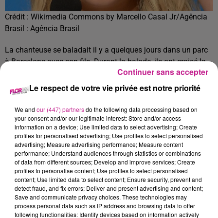
Crédit :
Wikimedia Commons by Marcello Casal Jr/Agência
Brasil : Agência Brasil
La chanteuse se baladait il y a quelques jours dans un parc
à Barcelone avec son fils. Durant la balade, ils ont croisé la
Continuer sans accepter
route de 2 sangliers qui les ont attaqués. Les sangliers ont
pris le sac de Shakira pour s’enfuir dans une forêt plus loin
Le respect de votre vie privée est notre priorité
avec. Quelques minutes plus tard, Shakira a retrouvé son sac
en morceaux.
We and
our (447) partners
do the following data processing based on
your consent and/or our legitimate interest: Store and/or access
TITRES DIFFUSÉS
Voir plus
information on a device; Use limited data to select advertising; Create
profiles for personalised advertising; Use profiles to select personalised
advertising; Measure advertising performance; Measure content
performance; Understand audiences through statistics or combinations
of data from different sources; Develop and improve services; Create
5h53
5h53
5h50
5h50
5h47
5h47
profiles to personalise content; Use profiles to select personalised
content; Use limited data to select content; Ensure security, prevent and
detect fraud, and fix errors; Deliver and present advertising and content;
Save and communicate privacy choices. These technologies may
process personal data such as IP address and browsing data to offer
following functionalities: Identify devices based on information actively