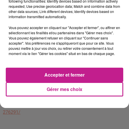
following functionalities: Identify devices based on information actively
qualité de l'entreprise.
requested; Use precise geolocation data; Match and combine data from
- Monter des portes et des châssis en métal.
other data sources; Link different devices; Identify devices based on
information transmitted automatically.
Une expérience pratique est demandée mais pas de
formation obligatoire. L'entreprise propose une formation en
Vous pouvez accepter en cliquant sur "Accepter et fermer", ou affiner en
sélectionnant les finalités et/ou partenaires dans "Gérer mes choix".
interne.
Vous pouvez également refuser en cliquant sur "Continuer sans
accepter". Vos préférences ne s'appliqueront que pour ce site. Vous
Avantages liés au poste:
pouvez mettre à jour vos choix, ou retirer votre consentement à tout
- Horaires 7h/17h
moment via le lien "Gérer les cookies" situé en bas de chaque page.
- Taux horaire attractif (variable selon profil)
- Service de conciergerie SATIS
- Possibilité de location de véhicule
Accepter et fermer
- Iphone après 3 mois de travail consécutif
- etc...
Gérer mes choix
https://satis-jobscenter.com/job/soudeur-serrurier-h-f-
276291/