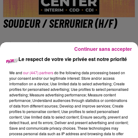
SOUDEUR / SERRURIER (H/F)
Wintzenheim
Continuer sans accepter
Le respect de votre vie privée est notre priorité
Vous serez en charge des missions suivantes (liste non
exhaustive):
We and
our (447) partners
do the following data processing based on
your consent and/or our legitimate interest: Store and/or access
- Interpréter les plans et les dessins pour déterminer les
information on a device; Use limited data to select advertising; Create
profiles for personalised advertising; Use profiles to select personalised
spécifications des projets;
advertising; Measure advertising performance; Measure content
- Mesurer, découper et assembler les pièces de métal;
performance; Understand audiences through statistics or combinations
- Effectuer des soudures à l'arc, au MIG et au TIG sur
of data from different sources; Develop and improve services; Create
profiles to personalise content; Use profiles to select personalised
différents types de métaux;
content; Use limited data to select content; Ensure security, prevent and
- Utiliser des outils de coupe, de meulage et de façonnage
detect fraud, and fix errors; Deliver and present advertising and content;
pour préparer les pièces de métal pour la soudure;
Save and communicate privacy choices. These technologies may
process personal data such as IP address and browsing data to offer
- Travailler en conformité avec les normes de sécurité et de