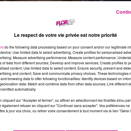
Contin
Le respect de votre vie privée est notre priorité
ers
do the following data processing based on your consent and/or our legitimate int
device; Use limited data to select advertising; Create profiles for personalised adver
vertising; Measure advertising performance; Measure content performance; Unders
ns of data from different sources; Develop and improve services; Create profiles to 
alised content; Use limited data to select content; Ensure security, prevent and detect
ertising and content; Save and communicate privacy choices. These technologies
and browsing data to offer following functionalities: Identify devices based on infor
eolocation data; Match and combine data from other data sources; Link different de
nsmitted automatically.
cliquant sur "Accepter et fermer", ou affiner en sélectionnant les finalités et/ou pa
 également refuser en cliquant sur "Continuer sans accepter". Vos préférences ne 
tre à jour vos choix, ou retirer votre consentement à tout moment via le lien "Gérer 
 social X, il est possible que vous ayez remarqué l'absence de l