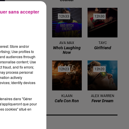
uer sans accepter
12h36
12h36
12h33
12h33
12h30
12h30
JUST
AVA MAX
TAYC
erest: Store and/or
Turn The Lights
Who's Laughing
Girlfriend
tising; Use profiles to
Off
Now
tand audiences through
personalise content; Use
 fraud, and fix errors;
12h26
12h26
12h23
12h23
12h20
12h20
 may process personal
mation actively
vices; Identify devices
TIBZ
KLAAN
ALEX WARREN
rtenaires dans "Gérer
Take Me Away
Cafe Con Ron
Fever Dream
s'appliqueront que pour
les cookies" situé en
a