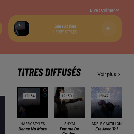
Live :
Colmar
Dance No More
HARRY STYLES
TITRES DIFFUSÉS
Voir plus
12h54
12h54
12h50
12h50
12h47
12h47
HARRY STYLES
SHY'M
ADELE CASTILLON
Dance No More
Femme De
Ete Avec Toi
Couleur