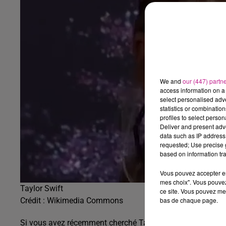
We and
our (447) partn
access information on a 
select personalised ad
statistics or combinatio
profiles to select person
Deliver and present adv
data such as IP address 
requested; Use precise g
based on information tra
Vous pouvez accepter en 
mes choix". Vous pouvez
Taylor Swift
ce site. Vous pouvez met
bas de chaque page.
Crédit :
Wikimedia Commons
Si vous avez récemment cherché Taylor Swift sur le réseau