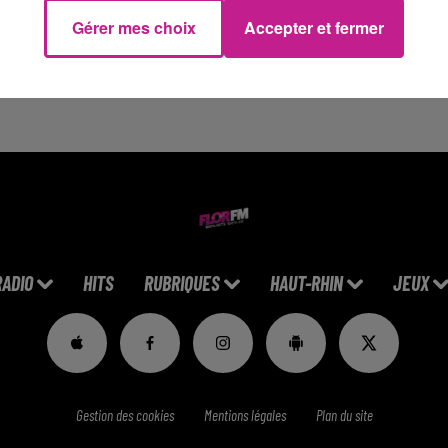
witter pour mieux contrôler la propagation d'images générées par
Gérer mes choix
Accepter et fermer
hiques impliquant Taylor Swift. Cette mesure vise à protéger son
aylor Swift elle-même, son équipe envisage sérieusement
RADIO
HITS
RUBRIQUES
HAUT-RHIN
JEUX
Gestion des cookies
Mentions légales
Plan du site