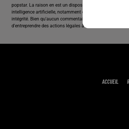
popstar. La raison en est un dispositif mis en place par T
intelligence artificielle, notamment des images pornograp
intégrité. Bien qu'aucun commentaire n'ait été émis par T
d'entreprendre des actions légales à ce sujet.
ACCUEIL