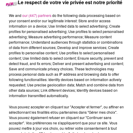
Le respect de votre vie privée est notre priorité
en sont sûrs et certains : Taylor Swift annoncera un 12eme
album le 26 mai prochain sur la scène des Americain Music
We and
our (447) partners
do the following data processing based on
Awards.
your consent and/or our legitimate interest: Store and/or access
Pourquoi ? Parce que le site internet de la chanteuse a
information on a device; Use limited data to select advertising; Create
profiles for personalised advertising; Use profiles to select personalised
changé. Précisément la boutique du site. L’ordre des onglets
advertising; Measure advertising performance; Measure content
a été modifié et ces onglets semblent épeler AMA’s.
performance; Understand audiences through statistics or combinations
L’acronyme des American Music Awards.
Et 12 produits
of data from different sources; Develop and improve services; Create
profiles to personalise content; Use profiles to select personalised
sont en promo de 26%
content; Use limited data to select content; Ensure security, prevent and
detect fraud, and fix errors; Deliver and present advertising and content;
Or la prochaine cérémonie des American Music Awards aura
Save and communicate privacy choices. These technologies may
lieu le 26 mai. Voilà pourquoi ils sont sûrs que la sortie du
process personal data such as IP address and browsing data to offer
12eme album de Taylor Swift sera officiellement annoncée à
following functionalities: Identify devices based on information actively
requested; Use precise geolocation data; Match and combine data from
cette occasion !
other data sources; Link different devices; Identify devices based on
TITRES DIFFUSÉS
information transmitted automatically.
Voir plus
Vous pouvez accepter en cliquant sur "Accepter et fermer", ou affiner en
sélectionnant les finalités et/ou partenaires dans "Gérer mes choix".
Vous pouvez également refuser en cliquant sur "Continuer sans
13h26
13h26
13h24
13h24
13h15
13h15
accepter". Vos préférences ne s'appliqueront que pour ce site. Vous
pouvez mettre à jour vos choix, ou retirer votre consentement à tout