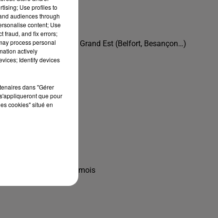
tising; Use profiles to
tand audiences through
personalise content; Use
 fraud, and fix errors;
 may process personal
ssibles sur le secteur Grand Est (Belfort, Besançon…)
mation actively
vices; Identify devices
rtenaires dans "Gérer
s'appliqueront que pour
les cookies" situé en
endant 3 semaines à 1 mois