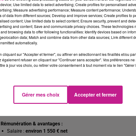
device; Use limited data to select advertising; Create profiles for personalised adver

Environnement d’intervention :
vertising; Measure advertising performance; Measure content performance; Unders
Environ
80 % chez les particuliers
ns of data from different sources; Develop and improve services; Create profiles to 
Environ
20 % chez les professionnels
alised content; Use limited data to select content; Ensure security, prevent and detect
ertising and content; Save and communicate privacy choices. These technologies
Chantiers 20 Km aux alentours de THANN et Déplacements po
and browsing data to offer following functionalities: Identify devices based on infor
eolocation data; Match and combine data from other data sources; Link different de
nsmitted automatically.

Conditions de travail :
Horaires :
8h – 18h
, du
lundi au vendredi
cliquant sur "Accepter et fermer", ou affiner en sélectionnant les finalités et/ou pa
Temps de travail :
39h/semaine
 également refuser en cliquant sur "Continuer sans accepter". Vos préférences ne 
tre à jour vos choix, ou retirer votre consentement à tout moment via le lien "Gérer 
Contrat :
CDI
Véhicule de service mis à disposition

Formation :
Gérer mes choix
Accepter et fermer
1 semaine de formation à Strasbourg
Puis accompagnement en binôme sur le secteur de Thann p

Rémunération & avantages :
Salaire :
environ 1 550 € net