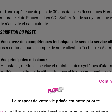
rt d'une expérience de plus de 30 ans dans les Ressources Humai
mporaire et de Placement en CDI. Sofitex fonde sa dynamique et
rte réactivité et sa proximité.
SCRIPTION DU POSTE
 Vous avez des compétences techniques, le sens du service clie
us recrutons pour le compte de notre client un Technicien Alar

Vos principales missions :
Installer, mettre en service et maintenir des systèmes d’alarm
Réaliser le tirage de câbles, la pose et le raccordement des
Utiliser les outils électroportatifs : perceuse, visseuse, etc.
Contin
Effectuer des diagnostics de sécurité et proposer des soluti
Conseiller et accompagner les clients dans l’utilisation des i
Réaliser les bons de commande et assurer un reporting clair 
Le respect de votre vie privée est notre priorité
Intervenir en dépannage et maintenance sur les installations
ers
do the following data processing based on your consent and/or our legitimate int