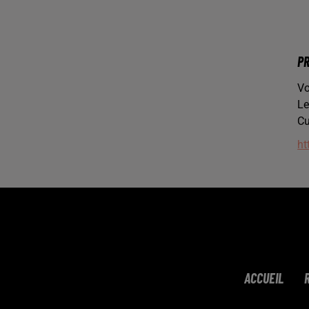
PR
Vo
Le
Cu
ht
ACCUEIL