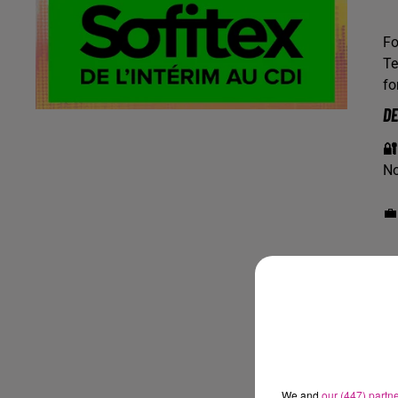
Fo
Te
fo
DE
🔐
No

We and
our (447) partn