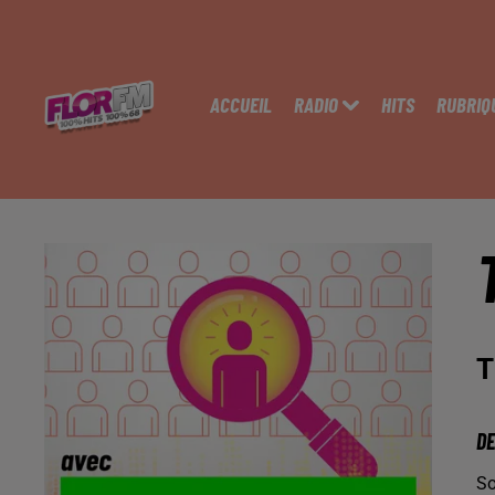
ACCUEIL
RADIO
HITS
RUBRIQ
T
DE
So