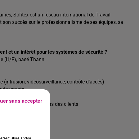
nes, Sofitex est un réseau international de Travail
 son succès sur le professionnalisme de ses équipes, sa
nt et un intérêt pour les systèmes de sécurité ?
me (H/F), basé Thann.
e (intrusion, vidéosurveillance, contrôle d’accès)
 équipements
uer sans accepter
ons adaptées aux besoins des clients
nstallations
des interventions
 existantes
erest: Store and/or