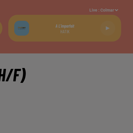
Live :
Colmar
A L'imparfait
HATIK
H/F)