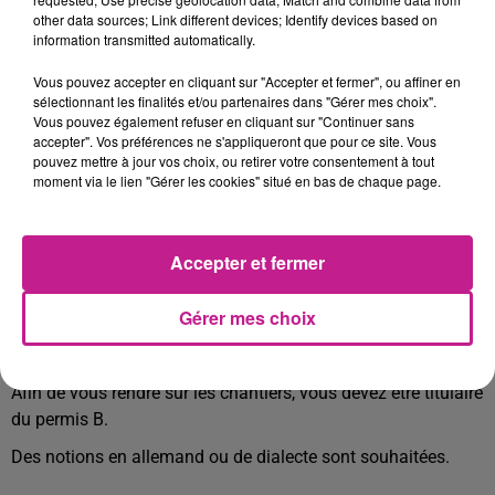
relevées)
other data sources; Link different devices; Identify devices based on
information transmitted automatically.
intervenir chez les clients (mise en et hors service,
déterminer les puissances , conseils)
Vous pouvez accepter en cliquant sur "Accepter et fermer", ou affiner en
sélectionnant les finalités et/ou partenaires dans "Gérer mes choix".
Participer aux campagnes de coupures,
Vous pouvez également refuser en cliquant sur "Continuer sans
accepter". Vos préférences ne s'appliqueront que pour ce site. Vous
Gestion et suivi des activités,
pouvez mettre à jour vos choix, ou retirer votre consentement à tout
missions administratives
moment via le lien "Gérer les cookies" situé en bas de chaque page.
PROFIL RECHERCHÉ
Accepter et fermer
Pour mener à bien votre mission, vous êtes autonome et
reconnu(e) pour votre rigueur et votre esprit d'équipe. Vous
Gérer mes choix
avez un bon relationnel.
Vous etes titulaire d'un CAP, BEP , BAC PRO en électricité.
Afin de vous rendre sur les chantiers, vous devez être titulaire
du permis B.
Des notions en allemand ou de dialecte sont souhaitées.