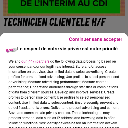
TECHNICIEN CLIENTELE H/F
Continuer sans accepter
Saint-Louis
Le respect de votre vie privée est notre priorité
https://www.sofitex.fr/FR/offres-emploi-interim-cdi/detail-
We and
our (447) partners
do the following data processing based on
your consent and/or our legitimate interest: Store and/or access
1hawsxoaq9.html
information on a device; Use limited data to select advertising; Create
DESCRIPTION DE L'OFFRE
profiles for personalised advertising; Use profiles to select personalised
advertising; Measure advertising performance; Measure content
performance; Understand audiences through statistics or combinations
Nous recherchons pour notre client basé à St Louis, UN
of data from different sources; Develop and improve services; Create
TECHNICIEN CLIENTELE H/F
profiles to personalise content; Use profiles to select personalised
content; Use limited data to select content; Ensure security, prevent and
Rattaché(e) au chef d'équipe, vous aurez pour missions
detect fraud, and fix errors; Deliver and present advertising and content;
principales:
Save and communicate privacy choices. These technologies may
process personal data such as IP address and browsing data to offer
relever les compteurs ( enregistrer les données
following functionalities: Identify devices based on information actively
requested; Use precise geolocation data; Match and combine data from