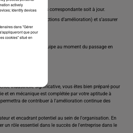
mation actively
 que la base de données correspondante soit à jour.
vices; Identify devices
ormatique, réparation, actions d’amélioration) et s’assurer
rtenaires dans "Gérer
s'appliqueront que pour
es
les cookies" situé en
is + panier et prime d’équipe au moment du passage en
nce industrielle significative, vous êtes bien préparé pour
ogie et en mécanique est complétée par votre aptitude à
permettra de contribuer à l'amélioration continue des
teur et encadrant potentiel au sein de l'organisation. En
un rôle essentiel dans le succès de l'entreprise dans le