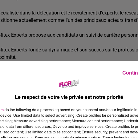
écialiste dans la délégation et le recrutement d'experts, le résea
sitionne actuellement comme l'un des principaux acteurs transfr
fitex Experts propose aux candidats un suivi de carrière personna
fitex Experts fonde sa dynamique et son succès sur le profession
oximité.
ESCRIPTION DE L'OFFRE
Contin
us recherchons pour notre client, une entreprise de renom dans l
brication de pièces de haute qualité, un Controleur Qualité expé
Le respect de votre vie privée est notre priorité
sponsabilités principales :
Réaliser les contrôles (tridimensionnels et conventionnels)
ers
do the following data processing based on your consent and/or our legitimate int
device; Use limited data to select advertising; Create profiles for personalised adver
manipulation des moyens de contrôle adéquats).
vertising; Measure advertising performance; Measure content performance; Unders
ns of data from different sources; Develop and improve services; Create profiles to 
Informer des résultats et réaliser les rapports nécessaires.
alised content; Use limited data to select content; Ensure security, prevent and detect
Traiter les non-conformités (cause, impact, …).
ertising and content; Save and communicate privacy choices. These technologies