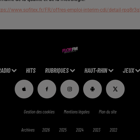
tps://www.sofitex.fr/FR/offres-emploi-interim-cdi/detail-rpq8r3q
RADIO
HITS
RUBRIQUES
HAUT-RHIN
JEUX
Gestion des cookies
Mentions légales
Plan du site
Archives
2026
2025
2024
2023
2022