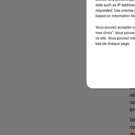
data such as IP address 
requested; Use precise g
based on information tra
Vous pouvez accepter en 
mes choix". Vous pouvez
ce site. Vous pouvez met
bas de chaque page.
Sa
2*
Po
P
Av
re
co
pr
De
co
do