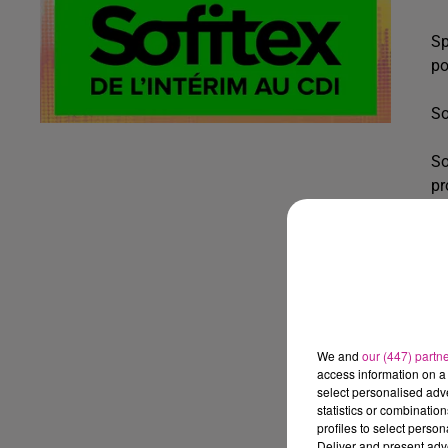
Sp
po
So
So
pr
D
No
fa
Re
We and
our (447) partn
access information on a 
select personalised ad
statistics or combinatio
profiles to select person
Deliver and present adv