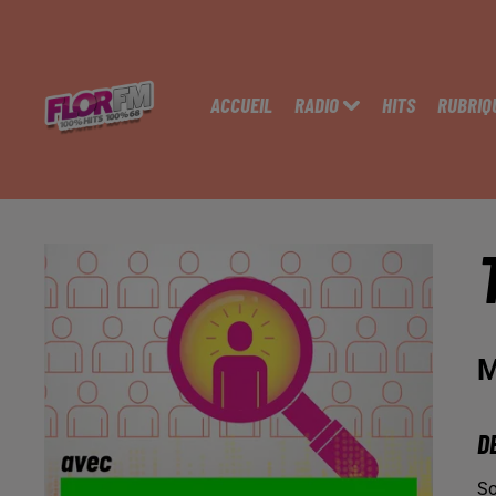
ACCUEIL
RADIO
HITS
RUBRIQ
M
D
So