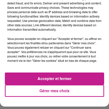
detect fraud, and fix errors; Deliver and present advertising and content;
préventive de 2ème et 3ème niveau.
Save and communicate privacy choices. These technologies may
process personal data such as IP address and browsing data to offer
Vous proposez des travaux de fiabilisation du parc
following functionalities: Identify devices based on information actively
machines.
requested; Use precise geolocation data; Match and combine data from
other data sources; Link different devices; Identify devices based on
information transmitted automatically.
Poste à pourvoir en CDI.
Vous pouvez accepter en cliquant sur "Accepter et fermer", ou affiner en
sélectionnant les finalités et/ou partenaires dans "Gérer mes choix".
Horaires en 2X8 du lundi au vendredi.
Vous pouvez également refuser en cliquant sur "Continuer sans
accepter". Vos préférences ne s'appliqueront que pour ce site. Vous
Rémunération : salaire entre 29 et 35 k€ sur 13 mois +
pouvez mettre à jour vos choix, ou retirer votre consentement à tout
primes.
moment via le lien "Gérer les cookies" situé en bas de chaque page.
PROFIL RECHERCHÉ
De formation Bac +2 type BTS électrotechnique ou
Accepter et fermer
équivalent, vous justifiez d'une expérience de 5 années en
maintenance industrielle.
Gérer mes choix
Vous maitrisez les domaines technologies tels que le génie
mécanique, l'automatisme et le pneumatique.