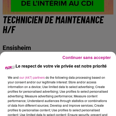
TECHNICIEN DE MAINTENANCE
H/F
Ensisheim
Continuer sans accepter
Nous recrutons pour l'un de nos clients, spécialisé dans la
Le respect de votre vie privée est notre priorité
fabrication de volets roulants et de moteurs électriques, un
technicien de maintenance H/F.
We and
our (447) partners
do the following data processing based on
your consent and/or our legitimate interest: Store and/or access
Vos principales missions :
information on a device; Use limited data to select advertising; Create
profiles for personalised advertising; Use profiles to select personalised
Vous assurez la maintenance électrotechnique curative
advertising; Measure advertising performance; Measure content
performance; Understand audiences through statistics or combinations
de 2ème et 3ème niveau des équipements de
of data from different sources; Develop and improve services; Create
production industriels.
profiles to personalise content; Use profiles to select personalised
content; Use limited data to select content; Ensure security, prevent and
Vous améliorez et appliquez les plans de maintenance