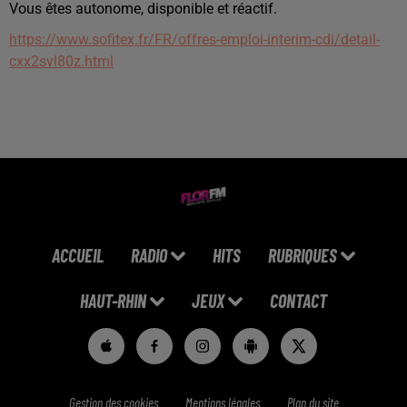
Vous êtes autonome, disponible et réactif.
https://www.sofitex.fr/FR/offres-emploi-interim-cdi/detail-
cxx2svl80z.html
ACCUEIL
RADIO
HITS
RUBRIQUES
HAUT-RHIN
JEUX
CONTACT
Gestion des cookies
Mentions légales
Plan du site