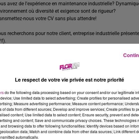
us avez de l'expérience en maintenance industrielle? Dynamiqu
vironnement où diversité et exigence sont de rigueur?
ansmettez-nous votre CV sans plus attendre!
us recherchons pour notre client, entreprise industrielle prése
/f).
Contin
us rejoindrez l'équipe Maintenance, où vos missions consisteron
Repérer les dysfonctionnements d'origine mécanique
et réa
Assurer le
remplacement d'organes mécaniques, pneumatiq
Le respect de votre vie privée est notre priorité
Réaliser des réparations / modifications / créations de piè
ers
do the following data processing based on your consent and/or our legitimate int
Réaliser les
diverses opérations de maintenance
device; Use limited data to select advertising; Create profiles for personalised adver
vertising; Measure advertising performance; Measure content performance; Unders
Assurer des dépannages de systèmes pneumatiques simples
ns of data from different sources; Develop and improve services; Create profiles to 
alised content; Use limited data to select content; Ensure security, prevent and detect
Effectuer des opérations simples d'usinage conventionnel e
ertising and content; Save and communicate privacy choices. These technologies
and browsing data to offer following functionalities: Identify devices based on infor
raires postés en 2*8, évolutif sur du 3*8 avec astreintes
eolocation data; Match and combine data from other data sources; Link different de
nsmitted automatically.