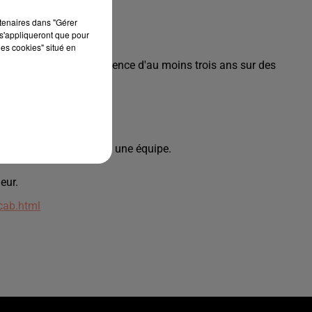
el +13e mois
rtenaires dans "Gérer
s'appliqueront que pour
les cookies" situé en
dez une première expérience d'au moins trois ans sur des
technique.
tégrer facilement dans une équipe.
eur.
6cab.html