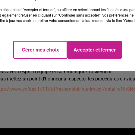
ste en CDI à pourvoir rapidement, salaire de 2400€ brut mensu
cliquant sur "Accepter et fermer", ou affiner en sélectionnant les finalités et/ou pa
ROFIL RECHERCHÉ
 également refuser en cliquant sur "Continuer sans accepter". Vos préférences ne 
tre à jour vos choix, ou retirer votre consentement à tout moment via le lien "Gérer 
tulaire d'un Bac/Bac+2 en Maintenance Industrielle, vous possé
ssions similaires.
us possédez de
bonnes compétences en mécanique
et électro
Gérer mes choix
Accepter et fermer
s forces :
namique et autonome, vous êtes impliqué et vous savez vous in
us avez l'esprit d'équipe et communiquez facilement.
us mettez un point d'honneur à respecter les procédures en vigu
tps://www.sofitex.fr/FR/offres-emploi-interim-cdi/detail-c10r8i