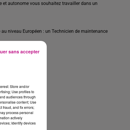
e et autonome vous souhaitez travailler dans un
nte au niveau Européen : un Technicien de maintenance
uer sans accepter
t à :
liser un diagnostic
ues et hydrauliques
ces mécaniques …
erest: Store and/or
tising; Use profiles to
tand audiences through
 à l'aide de schémas
personalise content; Use
 fraud, and fix errors;
t de soudure
 may process personal
mation actively
vices; Identify devices