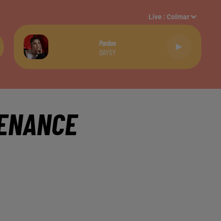
Live :
Colmar
Pardon
DAYSY
TENANCE