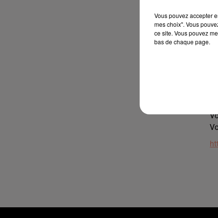
Po
Vous pouvez accepter en 
P
mes choix". Vous pouvez
ce site. Vous pouvez met
bas de chaque page.
Ti
mi
Vo
Vo
Dy
Vo
Vo
ht