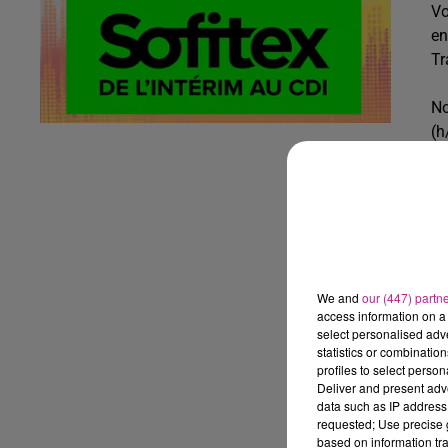
Vo
en
Tr
No
(h
Vo
We and
our (447) partn
access information on a 
select personalised ad
statistics or combinatio
profiles to select person
Deliver and present adv
data such as IP address 
Ho
requested; Use precise g
based on information tra