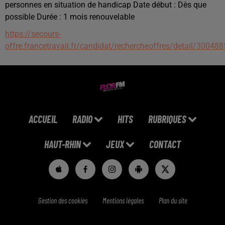
personnes en situation de handicap Date début : Dès que
possible Durée : 1 mois renouvelable
https://secours-
offre.francetravail.fr/candidat/rechercheoffres/detail/300488
ACCUEIL
RADIO
HITS
RUBRIQUES
HAUT-RHIN
JEUX
CONTACT
Gestion des cookies
Mentions légales
Plan du site