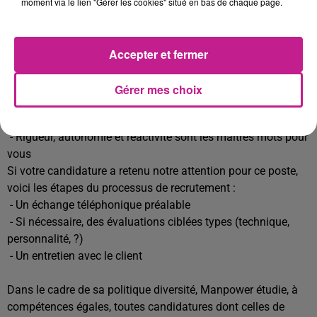
Teams, Outlook, SharePoint).
moment via le lien "Gérer les cookies" situé en bas de chaque page.
- Compétences de base en réseaux (TCP/IP, DNS, DHCP,
VPN).
Accepter et fermer
- Doté(e) d'une très bonne capacité d'écoute vous avez le
sens du service client
Gérer mes choix
- Vous avez une excellente capacité d'analyse et de
résolution de problème
- Rigueur, autonomie et réactivité sont les maîtres mots pour
vous
Si votre candidature a retenu notre attention pour ce poste,
voici les étapes du processus de recrutement :
- Un échange téléphonique préalable
- Si nécessaire, des évaluations ciblées types (technique,
personnalité, ?)
- Un entretien avec le client
Dans le cadre de sa politique diversité, Manpower étudie, à
compétences égales, toutes candidatures dont celles de