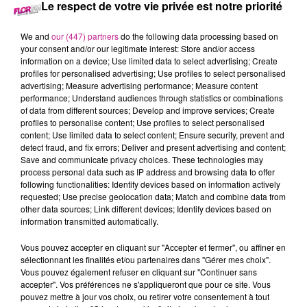
Le respect de votre vie privée est notre priorité
- Gestion des comptes utilisateurs avec Active Directory
- Gestion de parc (Inventaire et Stocks )
We and
our (447) partners
do the following data processing based on
- Paramétrages des ordinateurs, téléphones, mails, outils
your consent and/or our legitimate interest: Store and/or access
bureautiques
information on a device; Use limited data to select advertising; Create
profiles for personalised advertising; Use profiles to select personalised
- Gestion des réseaux (internet et téléphonie)
advertising; Measure advertising performance; Measure content
- Assistance de proximité et distanciel aux utilisateurs
performance; Understand audiences through statistics or combinations
- Reconditionnement des ordinateurs
of data from different sources; Develop and improve services; Create
profiles to personalise content; Use profiles to select personalised
content; Use limited data to select content; Ensure security, prevent and
- Vous êtes issu(e) d'une formation dans le domaine de
detect fraud, and fix errors; Deliver and present advertising and content;
l'informatique et vous justifiez d'une première expérience
Save and communicate privacy choices. These technologies may
process personal data such as IP address and browsing data to offer
réussie sur un poste similaire
following functionalities: Identify devices based on information actively
- Vous possédez de bonnes connaissances techniques sur :
requested; Use precise geolocation data; Match and combine data from
other data sources; Link different devices; Identify devices based on
information transmitted automatically.
- Maîtrise des environnements Windows 10/11 et Windows
Server.
Vous pouvez accepter en cliquant sur "Accepter et fermer", ou affiner en
- Connaissances en Active Directory, GPO, gestion des
sélectionnant les finalités et/ou partenaires dans "Gérer mes choix".
Vous pouvez également refuser en cliquant sur "Continuer sans
comptes et droits.
accepter". Vos préférences ne s'appliqueront que pour ce site. Vous
- Bonne maîtrise des suites collaboratives (Microsoft 365,
pouvez mettre à jour vos choix, ou retirer votre consentement à tout