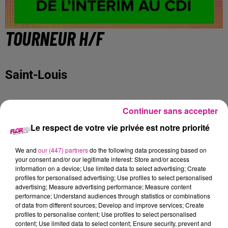
TOURNEUR H/F
Saint-Louis
https://www.sofitex.fr/FR/offres-emploi-interim-cdi/detail-
Continuer sans accepter
zht7w3oos2.html
Le respect de votre vie privée est notre priorité
DESCRIPTION DE L'OFFRE
We and
our (447) partners
do the following data processing based on
Soucieux du détail, vous avez une connaissance globale de
your consent and/or our legitimate interest: Store and/or access
information on a device; Use limited data to select advertising; Create
l'usinage et vous souhaitez intégrer une entreprise
profiles for personalised advertising; Use profiles to select personalised
dominante sur le marché européen : soyez attentif, l'emploi
advertising; Measure advertising performance; Measure content
décrit ci-dessous est fait pour vous !
performance; Understand audiences through statistics or combinations
of data from different sources; Develop and improve services; Create
profiles to personalise content; Use profiles to select personalised
Nous recherchons pour l'un de nos clients, société
content; Use limited data to select content; Ensure security, prevent and