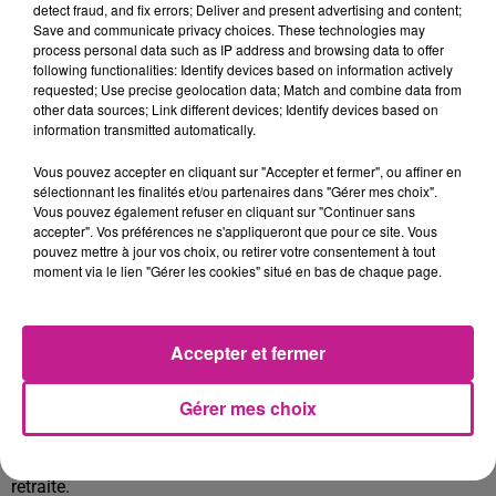
spécialisée dans le domaine de la chimie: Un tourneur H/F
detect fraud, and fix errors; Deliver and present advertising and content;
Save and communicate privacy choices. These technologies may
process personal data such as IP address and browsing data to offer
following functionalities: Identify devices based on information actively
requested; Use precise geolocation data; Match and combine data from
other data sources; Link different devices; Identify devices based on
Votre missions consiste à usiner et produire des pièces par
information transmitted automatically.
enlèvement de matières jusqu'à l'obtention de formes et
Vous pouvez accepter en cliquant sur "Accepter et fermer", ou affiner en
dimensions définies (plane, cylindrique, ...), à l'unité ou en
sélectionnant les finalités et/ou partenaires dans "Gérer mes choix".
série, au moyen de machines conventionnelles ou à
Vous pouvez également refuser en cliquant sur "Continuer sans
commandes numériques.
accepter". Vos préférences ne s'appliqueront que pour ce site. Vous
pouvez mettre à jour vos choix, ou retirer votre consentement à tout
PROFIL RECHERCHÉ
moment via le lien "Gérer les cookies" situé en bas de chaque page.
Titulaire d'un diplôme dans l'usinage, vous justifiez d'une
expérience réussie sur un poste similaire. Vous êtes reconnu
Accepter et fermer
pour votre capacité d'adaptation, de flexibilité et votre grande
précision.
Gérer mes choix
Entrée en fonction dès que possible : Le poste est en
prévision d’un CDI pour le remplacement d’un départ à la
retraite.