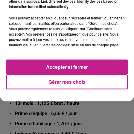
Surveiller le bon déroulement des cycles de production
other data sources; Link different devices; Identify devices based on
information transmitted automatically.
Effectuer les contrôles visuels et qualitatifs des
produits
Vous pouvez accepter en cliquant sur "Accepter et fermer", ou affiner en
sélectionnant les finalités et/ou partenaires dans "Gérer mes choix".
Respecter strictement les règles de sécurité, d’hygiène
Vous pouvez également refuser en cliquant sur "Continuer sans
accepter". Vos préférences ne s'appliqueront que pour ce site. Vous
et de qualité
pouvez mettre à jour vos choix, ou retirer votre consentement à tout
moment via le lien "Gérer les cookies" situé en bas de chaque page.
Assurer le conditionnement des produits finis
Réaliser l’entretien de premier niveau des équipements
Signaler toute anomalie ou dysfonctionnement à la
Accepter et fermer
hiérarchie
Gérer mes choix
Rémunération et avantages
Salaire horaire : 13,50 € brut / heure
13ᵉ mois : 1,125 € brut / heure
Prime d’équipe : 6,66 € / jour
Prime d’habillage : 1,70 € / jour
Indemnité de repas : 7,40 € / jour