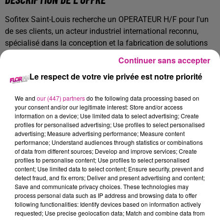
Sofitex Saint-Louis recherche un OPERATEUR H/F pour l'un
de ses clients, un acteur industriel international reconnu,
spécialisé dans la conception et la fabrication de solutions
techniques pour les réseaux électriques à haute tension. Le
Continuer sans accepter
site de Saint-Louis intervient dans des environnements
Le respect de votre vie privée est notre priorité
industriels exigeants, avec des standards élevés en matière
de
qualité, sécurité et performance
.
We and
our (447) partners
do the following data processing based on
Vos missions
your consent and/or our legitimate interest: Store and/or access
information on a device; Use limited data to select advertising; Create
Rattaché(e) à l’atelier de production, vous assurez les
profiles for personalised advertising; Use profiles to select personalised
advertising; Measure advertising performance; Measure content
opérations d’imprégnation, de montage et de finition des
performance; Understand audiences through statistics or combinations
produits dans le respect des procédures internes :
of data from different sources; Develop and improve services; Create
profiles to personalise content; Use profiles to select personalised
Réaliser les opérations d’imprégnation selon les modes
content; Use limited data to select content; Ensure security, prevent and
opératoires définis
detect fraud, and fix errors; Deliver and present advertising and content;
Save and communicate privacy choices. These technologies may
Effectuer les opérations de montage et d’assemblage
process personal data such as IP address and browsing data to offer
des composants
following functionalities: Identify devices based on information actively
requested; Use precise geolocation data; Match and combine data from