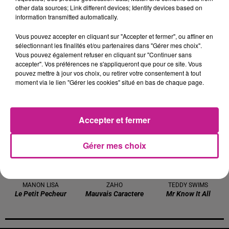
I Just Might
Reality
Des Fleurs
other data sources; Link different devices; Identify devices based on
information transmitted automatically.
11h30
11h30
11h25
11h25
11h21
11h21
Vous pouvez accepter en cliquant sur "Accepter et fermer", ou affiner en
sélectionnant les finalités et/ou partenaires dans "Gérer mes choix".
Vous pouvez également refuser en cliquant sur "Continuer sans
accepter". Vos préférences ne s'appliqueront que pour ce site. Vous
pouvez mettre à jour vos choix, ou retirer votre consentement à tout
moment via le lien "Gérer les cookies" situé en bas de chaque page.
GIMS
COLDPLAY
SONNY FODERA
Emprise
Trouble
All This Time
Accepter et fermer
11h13
11h13
11h10
11h10
11h07
11h07
Gérer mes choix
MANON LISA
ZAHO
TEDDY SWIMS
Le Petit Pecheur
Mauvais Caractere
Mr Know It All