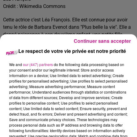
Crédit :
Wikimedia Commons
Cette actrice c’est Léa François. Elle est connue pour avoir
tenu le rôle de Barbara Evenot dans "Plus belle la vie". Elle a
donné naissance à son deuxième enfant, une petite fille.
Continuer sans accepter
Le prénom de cette petite princesse a été dévoilé, prénom
Le respect de votre vie privée est notre priorité
original , c’est Soa.
On souhaite beaucoup de bonheur à
toute la famille.
We and
our (447) partners
do the following data processing based on
TITRES DIFFUSÉS
your consent and/or our legitimate interest: Store and/or access
Voir plus
information on a device; Use limited data to select advertising; Create
profiles for personalised advertising; Use profiles to select personalised
advertising; Measure advertising performance; Measure content
performance; Understand audiences through statistics or combinations
11h38
11h38
11h36
11h36
11h32
11h32
of data from different sources; Develop and improve services; Create
profiles to personalise content; Use profiles to select personalised
content; Use limited data to select content; Ensure security, prevent and
detect fraud, and fix errors; Deliver and present advertising and content;
Save and communicate privacy choices. These technologies may
process personal data such as IP address and browsing data to offer
following functionalities: Identify devices based on information actively
BRUNO MARS
LOST FREQUENCIES
TOVE LO
requested; Use precise geolocation data; Match and combine data from