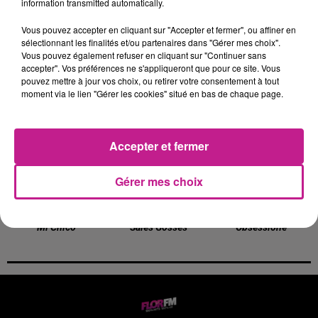
information transmitted automatically.
Vous pouvez accepter en cliquant sur "Accepter et fermer", ou affiner en
sélectionnant les finalités et/ou partenaires dans "Gérer mes choix".
Vous pouvez également refuser en cliquant sur "Continuer sans
accepter". Vos préférences ne s'appliqueront que pour ce site. Vous
SLIMANE
MAGIC SYSTEM FEAT.
BRUNO MARS
pouvez mettre à jour vos choix, ou retirer votre consentement à tout
Premiere Fois
I Just Might
113
moment via le lien "Gérer les cookies" situé en bas de chaque page.
Un Gaou A Oran
6h24
6h24
6h21
6h21
6h18
6h18
Accepter et fermer
Gérer mes choix
DJ GOJA
LOWEY
SAMURAI JAY
Mi Chico
Sales Gosses
Obsessione