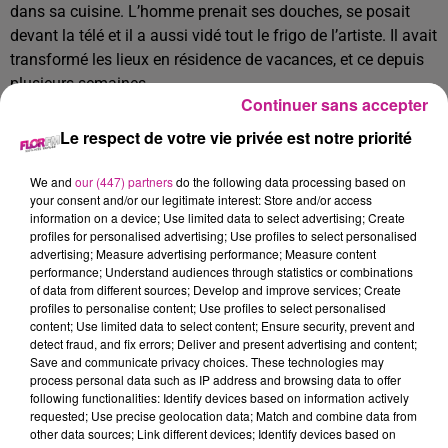
dans sa cuisine.
L’homme prenait ses douches, se posait
devant la télé et il a aussi vidé tout le frigo de l’artiste. Il
avait
transformé les lieux en résidence de vacances, et ce depuis
plusieurs semaines.
Continuer sans accepter
L’intrus a été délogé.
Le respect de votre vie privée est notre priorité
TITRES DIFFUSÉS
Voir plus
We and
our (447) partners
do the following data processing based on
your consent and/or our legitimate interest: Store and/or access
information on a device; Use limited data to select advertising; Create
6h44
6h44
6h41
6h41
6h37
6h37
profiles for personalised advertising; Use profiles to select personalised
advertising; Measure advertising performance; Measure content
performance; Understand audiences through statistics or combinations
of data from different sources; Develop and improve services; Create
profiles to personalise content; Use profiles to select personalised
content; Use limited data to select content; Ensure security, prevent and
detect fraud, and fix errors; Deliver and present advertising and content;
EVA
EAGLE-EYE CHERRY
SONNY FODERA
Save and communicate privacy choices. These technologies may
Sur La Piste
Save Tonight
All This Time
process personal data such as IP address and browsing data to offer
following functionalities: Identify devices based on information actively
requested; Use precise geolocation data; Match and combine data from
6h33
6h33
6h29
6h29
6h26
6h26
other data sources; Link different devices; Identify devices based on