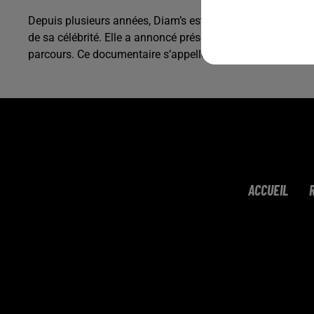
Depuis plusieurs années, Diam’s est retournée dans l’ano
de sa célébrité. Elle a annoncé présenter lors du prochain
parcours. Ce documentaire s’appelle Salam et il sera disp
ACCUEIL