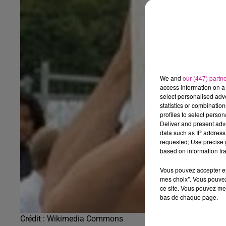
We and
our (447) partn
access information on a 
select personalised ad
statistics or combinatio
profiles to select person
Deliver and present adv
data such as IP address 
requested; Use precise g
based on information tra
Vous pouvez accepter en 
mes choix". Vous pouvez
ce site. Vous pouvez met
bas de chaque page.
Crédit :
Wikimedia Commons