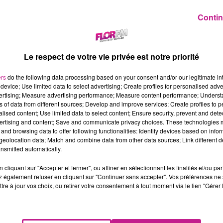
Contin
Le respect de votre vie privée est notre priorité
ers
do the following data processing based on your consent and/or our legitimate int
device; Use limited data to select advertising; Create profiles for personalised adver
vertising; Measure advertising performance; Measure content performance; Unders
ns of data from different sources; Develop and improve services; Create profiles to 
alised content; Use limited data to select content; Ensure security, prevent and detect
ertising and content; Save and communicate privacy choices. These technologies
and browsing data to offer following functionalities: Identify devices based on infor
eolocation data; Match and combine data from other data sources; Link different de
nsmitted automatically.
cliquant sur "Accepter et fermer", ou affiner en sélectionnant les finalités et/ou pa
 également refuser en cliquant sur "Continuer sans accepter". Vos préférences ne 
tre à jour vos choix, ou retirer votre consentement à tout moment via le lien "Gérer 