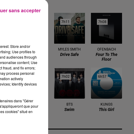
Arms Race
uer sans accepter
7h14
7h14
7h11
7h11
7h08
7h08
erest: Store and/or
TAYC
MYLES SMITH
OFENBACH
tising; Use profiles to
D O D O
Drive Safe
Four To The
tand audiences through
Floor
personalise content; Use
 fraud, and fix errors;
 may process personal
7h05
7h05
7h02
7h02
6h57
6h57
mation actively
vices; Identify devices
rtenaires dans "Gérer
CLAUDIO CAPEO
BTS
KUNGS
s'appliqueront que pour
Qu'est Ce Qu'il
Swim
This Girl
les cookies" situé en
Me Restera?