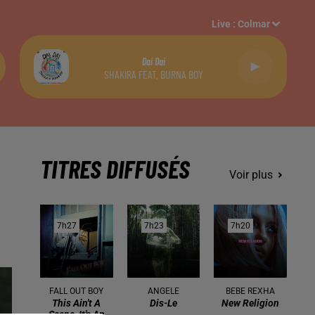
Live :
Colmar
Dai Dai
SHAKIRA FEAT. BURNA BOY
TITRES DIFFUSÉS
Voir plus
7h27
7h27
7h23
7h23
7h20
7h20
FALL OUT BOY
ANGELE
BEBE REXHA
This Ain't A
Dis-Le
New Religion
Scene, It's An