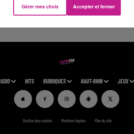
Gérer mes choix
Accepter et fermer
nymat après avoir connu une grosse descente aux enfers à caus
 festival de Cannes, un documentaire exclusif qui retracera son
onible prochainement sur la plateforme Brut X.
RADIO
HITS
RUBRIQUES
HAUT-RHIN
JEUX
Gestion des cookies
Mentions légales
Plan du site