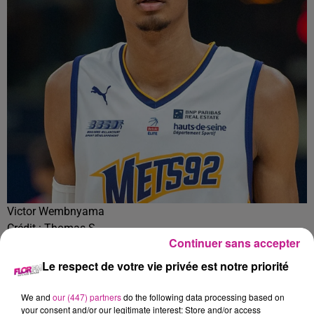
Victor Wembnyama
Crédit :
Thomas S
Continuer sans accepter
Le basketteur français aurait entamé une retraite spirituelle
Le respect de votre vie privée est notre priorité
dans un temple Shaolin en Chine.
Le pivot du club NBA des
San Antonio s’est fait raser le crâne par un maître Shaolin, il
We and
our (447) partners
do the following data processing based on
porte les vêtements traditionnels des moines et il vivrait au
your consent and/or our legitimate interest: Store and/or access