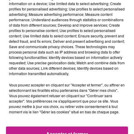
information on a device; Use limited data to select advertising; Create
rythme des séances de méditation des moines.
L’objectif est
profiles for personalised advertising; Use profiles to select personalised
de développer leur contrôle de soi, l’humilité et l’empathie,
advertising; Measure advertising performance; Measure content
tout en étant soumis à un entraînement physique intense.
performance; Understand audiences through statistics or combinations
of data from different sources; Develop and improve services; Create
Pour rappel, le français n’a pas pu terminer la saison avec
profiles to personalise content; Use profiles to select personalised
content; Use limited data to select content; Ensure security, prevent and
les San Antonio Spurs à cause d’une thrombose veineuse
detect fraud, and fix errors; Deliver and present advertising and content;
survenue cet hiver. Cette retraite ressourçante est pour lui la
Save and communicate privacy choices. These technologies may
bienvenue !
process personal data such as IP address and browsing data to offer
following functionalities: Identify devices based on information actively
TITRES DIFFUSÉS
requested; Use precise geolocation data; Match and combine data from
Voir plus
other data sources; Link different devices; Identify devices based on
information transmitted automatically.
Vous pouvez accepter en cliquant sur "Accepter et fermer", ou affiner en
3h23
3h23
3h20
3h20
3h17
3h17
sélectionnant les finalités et/ou partenaires dans "Gérer mes choix".
Vous pouvez également refuser en cliquant sur "Continuer sans
accepter". Vos préférences ne s'appliqueront que pour ce site. Vous
pouvez mettre à jour vos choix, ou retirer votre consentement à tout
moment via le lien "Gérer les cookies" situé en bas de chaque page.
MINJ
BTS
CHARLI XCX
Starlight
Swim
Break The Rules
Accepter et fermer