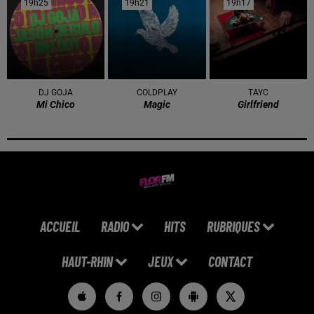
19h25
19h25
19h21
19h21
19h17
19h17
DJ GOJA
COLDPLAY
TAYC
Mi Chico
Magic
Girlfriend
ACCUEIL
RADIO
HITS
RUBRIQUES
HAUT-RHIN
JEUX
CONTACT