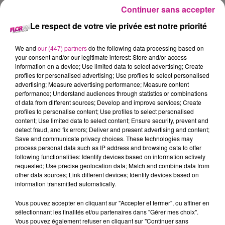
Continuer sans accepter
Crédit :
Kevin Paul
Le respect de votre vie privée est notre priorité
C’est pour le moins une romance inattendue ! Selon les
révélations d’une source au site britannique du Daily Mail,
We and
our (447) partners
do the following data processing based on
Tom Cruise aurait été bouleversé par la prestation de
your consent and/or our legitimate interest: Store and/or access
information on a device; Use limited data to select advertising; Create
l’ancienne star de la série «Alerte à Malibu» dans le film
profiles for personalised advertising; Use profiles to select personalised
«The Last Showgirl».
Pamela Anderson incarne une
advertising; Measure advertising performance; Measure content
danseuse de cabaret dont le spectacle est brusquement
performance; Understand audiences through statistics or combinations
of data from different sources; Develop and improve services; Create
interrompu. Elle sera obligée de donner une suite à sa
profiles to personalise content; Use profiles to select personalised
carrière tout en gérant ses relations compliquées avec sa
content; Use limited data to select content; Ensure security, prevent and
fille. L’actrice de 58 ans y offre une performance qui aurait
detect fraud, and fix errors; Deliver and present advertising and content;
Save and communicate privacy choices. These technologies may
«impressionné» Tom Cruise, au point que ce dernier décide
process personal data such as IP address and browsing data to offer
de la contacter. Depuis, ils sont en contact régulier et leur
following functionalities: Identify devices based on information actively
relation aurait évolué (toujours selon la presse)
requested; Use precise geolocation data; Match and combine data from
other data sources; Link different devices; Identify devices based on
La dernière relation amoureuse connue de Pamela Anderson
information transmitted automatically.
était avec Liam Neeson, avec lequel elle a partagé l’affiche
Vous pouvez accepter en cliquant sur "Accepter et fermer", ou affiner en
de la comédie «The Naked Gun».
sélectionnant les finalités et/ou partenaires dans "Gérer mes choix".
Vous pouvez également refuser en cliquant sur "Continuer sans
TITRES DIFFUSÉS