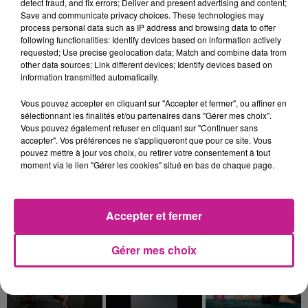
detect fraud, and fix errors; Deliver and present advertising and content;
16h27
16h27
16h25
16h25
16h21
16h21
Save and communicate privacy choices. These technologies may
process personal data such as IP address and browsing data to offer
following functionalities: Identify devices based on information actively
requested; Use precise geolocation data; Match and combine data from
other data sources; Link different devices; Identify devices based on
information transmitted automatically.
ONE REPUBLIC
MAUVAIS DJO
AMIR
Vous pouvez accepter en cliquant sur "Accepter et fermer", ou affiner en
Need Your Love
Pile (gospel)
A L'imparfaite
sélectionnant les finalités et/ou partenaires dans "Gérer mes choix".
Vous pouvez également refuser en cliquant sur "Continuer sans
accepter". Vos préférences ne s'appliqueront que pour ce site. Vous
16h13
16h13
16h10
16h10
16h07
16h07
pouvez mettre à jour vos choix, ou retirer votre consentement à tout
moment via le lien "Gérer les cookies" situé en bas de chaque page.
Accepter et fermer
JUST
TIBZ
SOPRANO
Turn The Lights Off
Take Me Away
Dj
Gérer mes choix
16h04
16h04
16h00
16h00
15h57
15h57