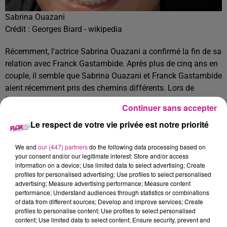
Sabrina Ouazani
Crédit :
Georges Biard - wikipedia
Récemment, l'actrice Sabrina Ouazani a confirmé la fin de sa
relation avec Franck Gastambide. Après plus de cinq ans en
couple, il semble que Sabrina Ouazani et Franck Gastambide
aient récemment pris des chemins différents. Lors de
l'émission "Nos Terres Inconnues", l'actrice a évoqué une
Continuer sans accepter
"rupture douloureuse" survenue il y a quelques mois.
Le respect de votre vie privée est notre priorité
Leur belle histoire d'amour avait été officialisée en 2018,
notamment lors de la sortie du film Taxi 5, réalisé par Franck
We and
our (447) partners
do the following data processing based on
Gastambide et dans lequel Sabrina Ouazani jouait. Par la
your consent and/or our legitimate interest: Store and/or access
information on a device; Use limited data to select advertising; Create
suite, ils ont de nouveau partagé l'écran dans la série Validé,
profiles for personalised advertising; Use profiles to select personalised
après avoir collaboré ensemble sur Pattaya et Taxi 5.
advertising; Measure advertising performance; Measure content
performance; Understand audiences through statistics or combinations
TITRES DIFFUSÉS
Voir plus
of data from different sources; Develop and improve services; Create
profiles to personalise content; Use profiles to select personalised
content; Use limited data to select content; Ensure security, prevent and