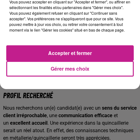
Vous pouvez accepter en cliquant sur "Accepter et fermer", ou affiner en
Réceptionner les marchandises
sélectionnant les finalités et/ou partenaires dans "Gérer mes choix".
Vous pouvez également refuser en cliquant sur "Continuer sans
accepter". Vos préférences ne s'appliqueront que pour ce site. Vous
Contrat
: Mission en intérim pouvant aller jusqu'à 18 mois
pouvez mettre à jour vos choix, ou retirer votre consentement à tout
Salaire:
11.88€/h + 0.98€ de prime de présence
moment via le lien "Gérer les cookies" situé en bas de chaque page.
Horaires
:
Lundi au vendredi : 08h00-12h15 / 13h30-17h15
Accepter et fermer
Samedi : 08h00-12h00
Gérer mes choix
Rejoignez une équipe dynamique dans un
environnement accueillant où l’excellence du service
client est au cœur de leurs valeurs.
PROFIL RECHERCHÉ
Nous recherchons un(e) candidat(e) avec un
sens du service
client irréprochable
, une
communication efficace
et
un
excellent accueil
. Une expérience dans la quincaillerie
serait un réel atout. En effet, des connaissances techniques
en métallerie/quincaillerie seront très appréciées.