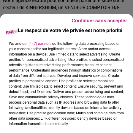
Notre agence recrute pour son fidèle partenaire situé sur le
secteur de KINGERSHEIM, un VENDEUR COMPTOIR H/F.
Missions principales :
Continuer sans accepter
En tant que Vendeur Comptoir, vos missions seront de :
Le respect de votre vie privée est notre priorité
Accueillir chaleureusement les clients particuliers et
professionnels
We and
our (447) partners
do the following data processing based on
your consent and/or our legitimate interest: Store and/or access
Prendre les commandes et assurer le suivi
information on a device; Use limited data to select advertising; Create
profiles for personalised advertising; Use profiles to select personalised
Conseiller les clients pour répondre au mieux à leurs
advertising; Measure advertising performance; Measure content
besoins
performance; Understand audiences through statistics or combinations
of data from different sources; Develop and improve services; Create
Faire des prise de côtes
profiles to personalise content; Use profiles to select personalised
content; Use limited data to select content; Ensure security, prevent and
Etablir des devis
detect fraud, and fix errors; Deliver and present advertising and content;
Save and communicate privacy choices. These technologies may
Effectuer les encaissements et l'enregistrement des
process personal data such as IP address and browsing data to offer
factures
following functionalities: Identify devices based on information actively
requested; Use precise geolocation data; Match and combine data from
Saisir et gérer les bons de livraison
other data sources; Link different devices; Identify devices based on
information transmitted automatically.
Assurer le contrôle des stocks et le réassort des rayons