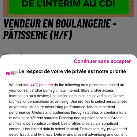
VENDEUR EN BOULANGERIE -
PÂTISSERIE (H/F)
Illzach
Continuer sans accepter
Le respect de votre vie privée est notre priorité
Leader dans nos spécialités, le Groupe Poulaillon est une
entreprise familiale en fort développement disposant de
We and
our (447) partners
do the following data processing based on
your consent and/or our legitimate interest: Store and/or access
plusieurs sites de production et de 65 points de vente dans le
information on a device; Use limited data to select advertising; Create
nord-est de la France. Fort de ses 50 ans d'expérience et de
profiles for personalised advertising; Use profiles to select personalised
ses 1000 collaborateurs, le Groupe Poulaillon propose un
advertising; Measure advertising performance; Measure content
performance; Understand audiences through statistics or combinations
panel de métiers autour de la boulangerie, viennoiserie,
of data from different sources; Develop and improve services; Create
pâtisserie, sandwicherie, traiteur et des eaux minérales. Doté
profiles to personalise content; Use profiles to select personalised
d'une forte culture d'entreprise, le groupe Poulaillon offre de
content; Use limited data to select content; Ensure security, prevent and
detect fraud, and fix errors; Deliver and present advertising and content;
grandes possibilités d'évolutions vers des postes très variés.