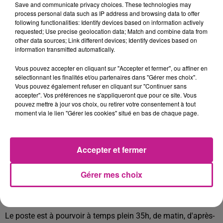
Save and communicate privacy choices. These technologies may
Dans le cadre de notre développement, nous recrutons un
process personal data such as IP address and browsing data to offer
following functionalities: Identify devices based on information actively
Vendeur polyvalent (H/F) à temps plein.
requested; Use precise geolocation data; Match and combine data from
other data sources; Link different devices; Identify devices based on
Vous assurez la mise en place et la vente des produits de la
information transmitted automatically.
gamme Poulaillon dans l'un des 65 magasins du réseau
Vous pouvez accepter en cliquant sur "Accepter et fermer", ou affiner en
Poulaillon.
sélectionnant les finalités et/ou partenaires dans "Gérer mes choix".
Vous pouvez également refuser en cliquant sur "Continuer sans
À ce titre, vos principales missions sont les suivantes :
accepter". Vos préférences ne s'appliqueront que pour ce site. Vous
pouvez mettre à jour vos choix, ou retirer votre consentement à tout
- Mise en place des produits selon le plan merchandising
moment via le lien "Gérer les cookies" situé en bas de chaque page.
établi,
- Accueil, conseil, vente et encaissement auprès des clients,
- Respect des règles d'hygiène et de sécurité alimentaire,
Accepter et fermer
- Entretien du point de vente,
Plus qu'une formation, c'est votre dynamisme et votre envie
Gérer mes choix
de satisfaire le client qui nous intéresse !
Le poste est à pourvoir à Illzach (Rue des Trois Frontières).
Le poste est à pourvoir à temps plein 35h, de matin, d'après-