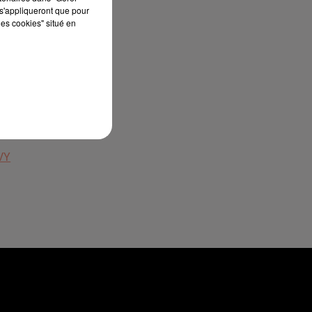
s'appliqueront que pour
les cookies" situé en
satisfaire
plein,
t
XVY