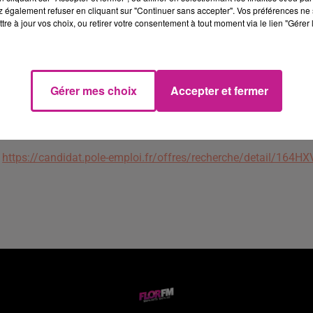
 également refuser en cliquant sur "Continuer sans accepter". Vos préférences ne 
- Entretien du point de vente,
tre à jour vos choix, ou retirer votre consentement à tout moment via le lien "Gérer 
Plus qu'une formation, c'est votre dynamisme et votre envie de 
le client qui nous intéresse !
Le poste est basé à Blotzheim. Le poste est à pourvoir à temps 
Gérer mes choix
Accepter et fermer
sans coupure. Vous êtes amené(e) à travailler le week-end (don
dimanche par roulement)
https://candidat.pole-emploi.fr/offres/recherche/detail/164H