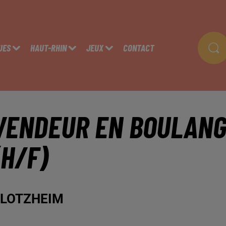
UES
HAUT-RHIN
JEUX
CONTACT
VENDEUR EN BOULANGE
(H/F)
LOTZHEIM