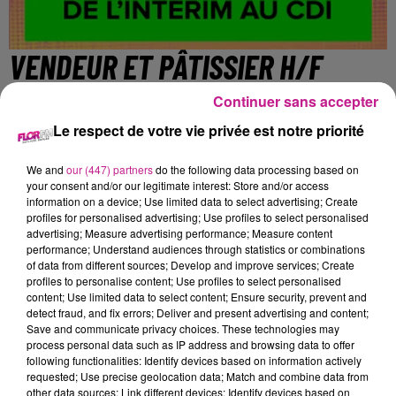
VENDEUR ET PÂTISSIER H/F
DREAMS DONUTS
Continuer sans accepter
Le respect de votre vie privée est notre priorité
WITTENHEIM
We and
our (447) partners
do the following data processing based on
your consent and/or our legitimate interest: Store and/or access
information on a device; Use limited data to select advertising; Create
profiles for personalised advertising; Use profiles to select personalised
https://www.facebook.com/dreamsdonutsmulhouse
advertising; Measure advertising performance; Measure content
performance; Understand audiences through statistics or combinations
ÉTUDIANT(E)S ou EMPLOYÉ (3 postes à pourvoir)
of data from different sources; Develop and improve services; Create
Vendeur
: Tu es à l'aise au contact client et tu disposes d'un
profiles to personalise content; Use profiles to select personalised
content; Use limited data to select content; Ensure security, prevent and
temps libre important ou simplement d'une bonne
detect fraud, and fix errors; Deliver and present advertising and content;
organisation pour gérer le travail avec tes horaires d'étude. Et
Save and communicate privacy choices. These technologies may
la motivation fait partie de ton profil.... Alors, n'hésite pas à
process personal data such as IP address and browsing data to offer
following functionalities: Identify devices based on information actively
poser ta candidature en nous expliquant ton engouement à
requested; Use precise geolocation data; Match and combine data from
vouloir rejoindre l'aventure
other data sources; Link different devices; Identify devices based on