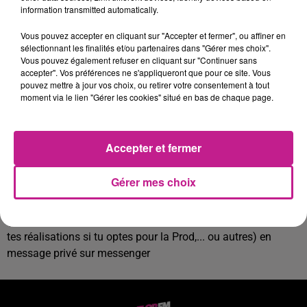
information transmitted automatically.
Patissier
: avec ou sans expérience. Devient
CRÉATEUR/DESIGNER culinaire ou CRÉATEUR DE SAVEURS
Vous pouvez accepter en cliquant sur "Accepter et fermer", ou affiner en
sélectionnant les finalités et/ou partenaires dans "Gérer mes choix".
Tu as comme passion ou même hobby la pâtisserie, ce
Vous pouvez également refuser en cliquant sur "Continuer sans
monde t'intéresse tout comme la perspective de pouvoir
accepter". Vos préférences ne s'appliqueront que pour ce site. Vous
créer et laisser libre cours à ton imagination. Tu as ce petit
pouvez mettre à jour vos choix, ou retirer votre consentement à tout
moment via le lien "Gérer les cookies" situé en bas de chaque page.
grain de folie qui t'inspire pour innover et dépasser ce qui a
déjà été fait, et tu sais utiliser les bons outils pour trouver
cette inspiration (pinterest, instagram...).Infos pratiques: au
Accepter et fermer
moment de poser ta candidature, n'hésite pas à
l'accompagner des photos de tes gourmandises
personnalisées dont tu peux vanter..
Gérer mes choix
MODALITÉ POUR POSTULER :
Tu envois ta candidature
(lettre de motivation + curriculum vitae + divers (photos de
tes réalisations si tu optes pour la Prod,... ou autres) en
message privé sur messenger