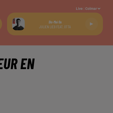
Live :
Colmar
Dis-Moi Ou
JULIEN LIEB FEAT. OTTA
EUR EN