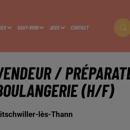
UES
HAUT-RHIN
JEUX
CONTACT
VENDEUR / PRÉPARAT
BOULANGERIE (H/F)
itschwiller-lès-Thann