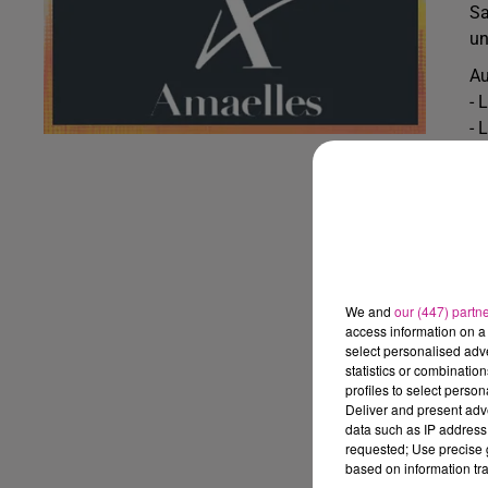
Sa
un
Au
- 
- 
- 
- 
La
- 
- 
- 
We and
our (447) partn
access information on a 
Tr
select personalised ad
- 
statistics or combinatio
- 
profiles to select person
Deliver and present adv
- 
data such as IP address 
Tr
requested; Use precise g
based on information tra
Re