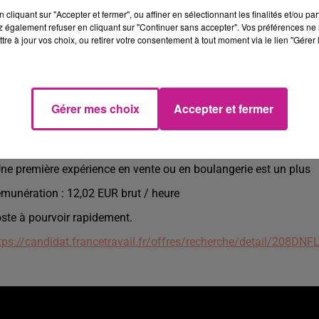
 secteur de Colmar, vous propose des contrats de l'intérim au CD
cliquant sur "Accepter et fermer", ou affiner en sélectionnant les finalités et/ou pa
canicien monteur (H/F), Technicien de maintenance (H/F), Opér
 également refuser en cliquant sur "Continuer sans accepter". Vos préférences ne 
tre à jour vos choix, ou retirer votre consentement à tout moment via le lien "Gérer 
/F),... Nous avons de multiples emplois pour vous.
us vous proposons quotidiennement des missions adaptées à 
aide au logement, la location de voiture ou la garde d'enfants.
us pouvez nous rencontrer Marine, Angélique et Assia à l'agence
Gérer mes choix
Accepter et fermer
ofil recherché
Vous appréciez le contact client
Vous êtes dynamique, polyvalent(e) et organisé(e)
Une première expérience en vente ou en boulangerie est un plus
munération : 12,02 EUR brut / heure
ste à pourvoir rapidement.
tps://candidat.francetravail.fr/offres/recherche/detail/208DNF