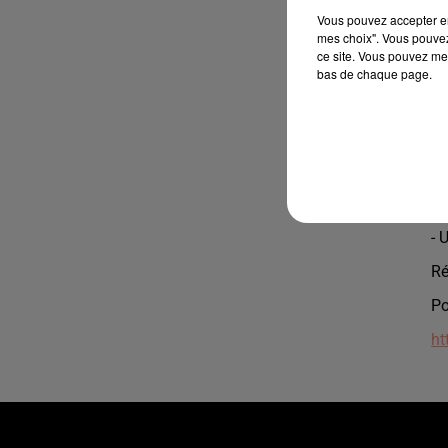
le
Vous pouvez accepter en 
Mé
mes choix". Vous pouvez
ce site. Vous pouvez met
(H
bas de chaque page.
No
l'
Vo
Pr
- 
- 
- 
Ré
Po
ht