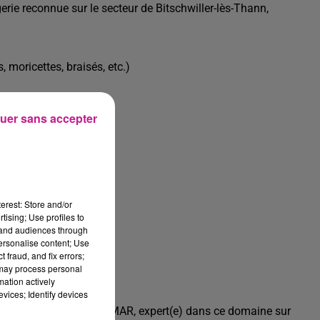
gerie reconnue sur le secteur de Bitschwiller-lès-Thann,
 moricettes, braisés, etc.)
uer sans accepter
erest: Store and/or
tising; Use profiles to
tand audiences through
personalise content; Use
 fraud, and fix errors;
 may process personal
mation actively
vices; Identify devices
 CENTER INDUSTRIE COLMAR, expert(e) dans ce domaine sur