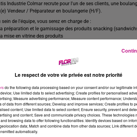
tis Industrie Colmar recrute pour l'un de ses clients, une boulan
(e) Vendeur / Préparateur en boulangerie (H/F).
 sein de l'équipe, vous serez en charge de :
La préparation et le garnissage des produits snacking (sandwichs,
La mise en vitrine des produits
L'accueil, le conseil et l'encaissement des clients
Contin
Le nettoyage des ustensiles et du poste de travail
 gestion du point de vente :
réception des marchandises
Le respect de votre vie privée est notre priorité
contrôle des DLC
entretien et nettoyage de l'espace de vente
ers
do the following data processing based on your consent and/or our legitimate int
device; Use limited data to select advertising; Create profiles for personalised adver
avail en horaires tournants :
vertising; Measure advertising performance; Measure content performance; Unders
Matin : environ 5h00 - 13h30
ns of data from different sources; Develop and improve services; Create profiles to 
Journée : environ 9h00 - 17h00
alised content; Use limited data to select content; Ensure security, prevent and detect
ertising and content; Save and communicate privacy choices. These technologies
Après-midi : environ 12h00 - 20h30
and browsing data to offer following functionalities: Identify devices based on infor
avail le samedi.
eolocation data; Match and combine data from other data sources; Link different de
nsmitted automatically.
pos : 2 jours par semaine dont le dimanche fixe. Satis JOBS