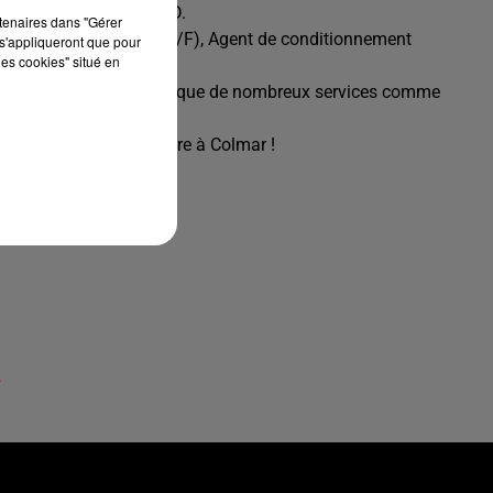
I, en passant par le CDD.
rtenaires dans "Gérer
ateur de production (H/F), Agent de conditionnement
s'appliqueront que pour
les cookies" situé en
vos compétences ainsi que de nombreux services comme
 située 11 rue de la Gare à Colmar !
L